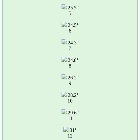
25.5°
5
Si scende lungo il pendio, la traccia è quasi assente
24.5°
6
24.3°
7
24.8°
8
26.2°
9
28.2°
10
29.6°
11
31°
12