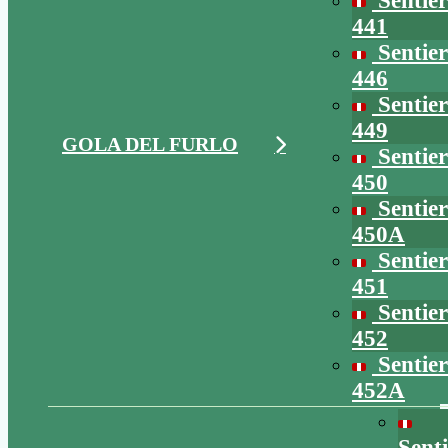
Sentie
441
Sentie
446
Sentie
449
GOLA DEL FURLO
Sentie
450
Sentie
450A
Sentie
451
Sentie
452
Sentie
452A
Sent