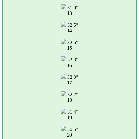
31.6°
13
32.5°
14
32.6°
15
32.8°
16
32.3°
17
32.2°
18
31.4°
19
30.6°
20