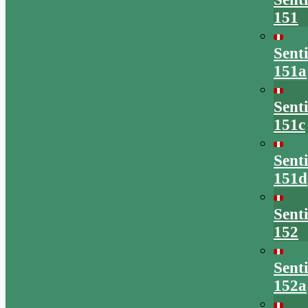
151
Sent
151a
Sent
151c
Sent
151d
Sent
152
Sent
152a