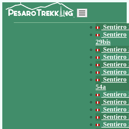
Sentiero
Sentiero
29bis
Sentiero
Sentiero
Sentiero
Sentiero
Sentiero
54a
Sentiero
Sentiero
Sentiero
Sentiero
Sentiero