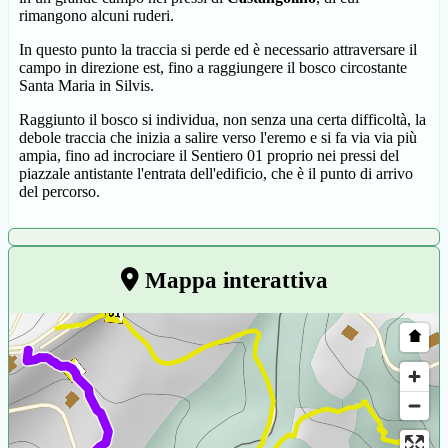
rimangono alcuni ruderi.
In questo punto la traccia si perde ed è necessario attraversare il
L'inizio del sentiero, si scende nel parco sottostante
campo in direzione est, fino a raggiungere il bosco circostante
Santa Maria in Silvis.
Raggiunto il bosco si individua, non senza una certa difficoltà, la
debole traccia che inizia a salire verso l'eremo e si fa via via più
ampia, fino ad incrociare il Sentiero 01 proprio nei pressi del
piazzale antistante l'entrata dell'edificio, che è il punto di arrivo
del percorso.
Mappa interattiva