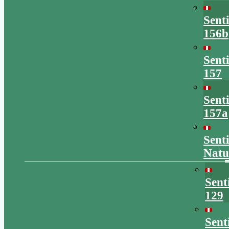
Sent
156b
Sent
157
Sent
157a
Sent
Natu
Sent
129
Sent