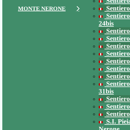
Sentiero
Sentiero
MONTE NERONE
Sentiero
24bis
Sentiero
Sentiero
Sentiero
Sentiero
Sentiero
Sentiero
Sentiero
Sentiero
31bis
Sentiero
Sentiero
Sentiero
S.I. Piei
Nerone