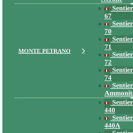
Sentie
67
Sentie
70
Sentie
71
MONTE PETRANO
Sentie
72
Sentie
74
Sentie
Ammonit
Sentie
440
Sentie
440A