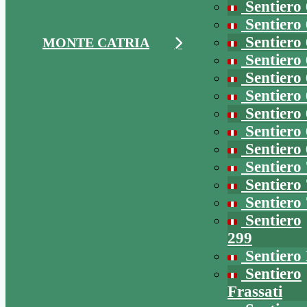
Sentiero
Sentiero
Sentiero
MONTE CATRIA
Sentiero
Sentiero
Sentiero
Sentiero
Sentiero
Sentiero
Sentiero
Sentiero
Sentiero
Sentiero
299
Sentiero 
Sentiero
Frassati