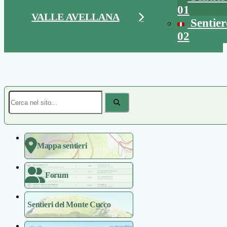
01
VALLE AVELLANA
Sentier
02
Mappa sentieri
Forum
Sentieri del Monte Cucco