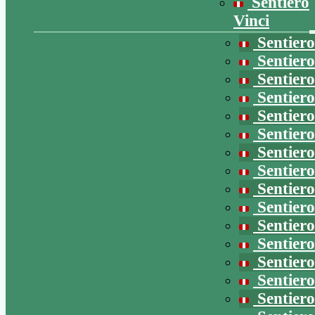
Sentiero
Vinci
Sentiero
Sentiero
Sentiero
Sentiero
Sentiero
Sentiero
Sentiero
Sentiero
Sentiero
Sentiero
Sentiero
Sentiero
Sentiero
Sentiero
Sentiero