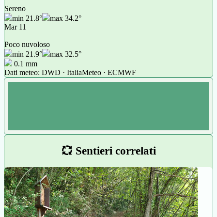
Sereno
min 21.8°
max 34.2°
Mar 11
Poco nuvoloso
min 21.9°
max 32.5°
0.1 mm
Dati meteo: DWD · ItaliaMeteo · ECMWF
Sentieri correlati