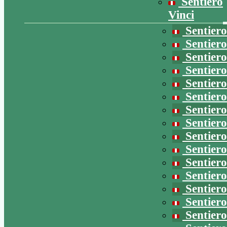
Sentiero
Vinci
Sentiero
Sentiero
Sentiero
Sentiero
Sentiero
Sentiero
Sentiero
Sentiero
Sentiero
Sentiero
Sentiero
Sentiero
Sentiero
Sentiero
Sentiero