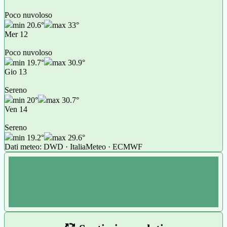
Poco nuvoloso
min 20.6°
max 33°
Mer 12
Poco nuvoloso
min 19.7°
max 30.9°
Gio 13
Sereno
min 20°
max 30.7°
Ven 14
Sereno
min 19.2°
max 29.6°
Dati meteo: DWD · ItaliaMeteo · ECMWF