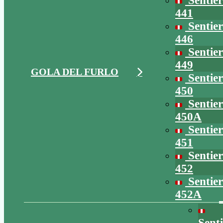
Sentie
441
Sentie
446
Sentie
449
GOLA DEL FURLO
Sentie
450
Sentie
450A
Sentie
451
Sentie
452
Sentie
452A
Sent