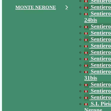
Sentiero
Sentiero
MONTE NERONE
Sentiero
24bis
Sentiero
Sentiero
Sentiero
Sentiero
Sentiero
Sentiero
Sentiero
Sentiero
31bis
Sentiero
Sentiero
Sentiero
S.I. Piei
Nerone