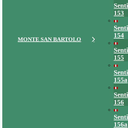
Sent
153
Sent
154
MONTE SAN BARTOLO
Sent
155
Sent
155a
Sent
156
Sent
156a