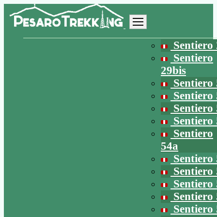
Sentiero
Sentiero
29bis
Sentiero
Sentiero
Sentiero
Sentiero
Sentiero
54a
Sentiero
Sentiero
Sentiero
Sentiero
Sentiero