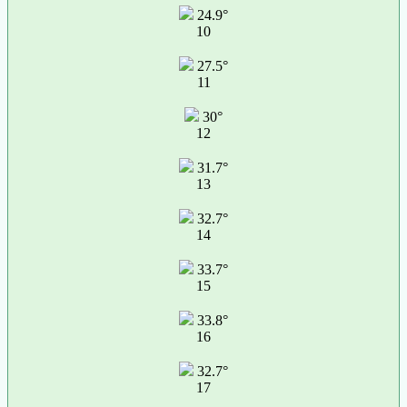
24.9°
10
27.5°
11
30°
12
31.7°
13
32.7°
14
33.7°
15
33.8°
16
32.7°
17