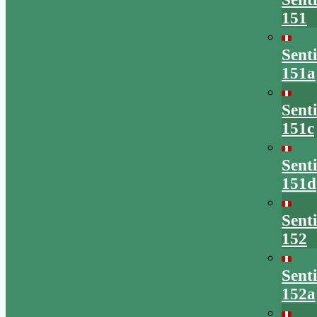
151
Sent
151a
Sent
151c
Sent
151d
Sent
152
Sent
152a