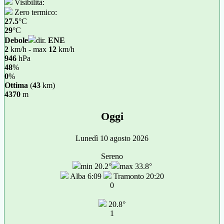
Visibilità:
Zero termico:
27.5
°C
29
°C
Debole
dir.
ENE
2
km/h - max
12
km/h
946
hPa
48
%
0
%
Ottima
(
43
km)
4370
m
Oggi
Lunedì 10 agosto 2026
Sereno
min 20.2°
max 33.8°
Alba 6:09
Tramonto 20:20
0
20.8°
1