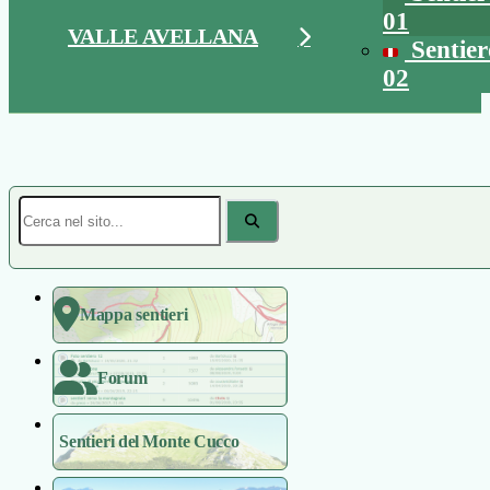
01
VALLE AVELLANA
Sentier
02
Mappa sentieri
Forum
Sentieri del Monte Cucco