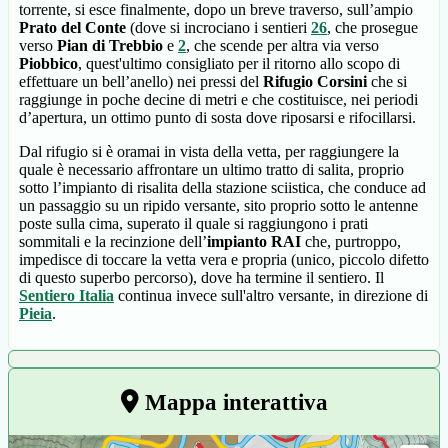
torrente, si esce finalmente, dopo un breve traverso, sull’ampio
Prato del Conte
(dove si incrociano i sentieri
26
, che prosegue
verso
Pian di Trebbio
e
2
, che scende per altra via verso
Piobbico
, quest'ultimo consigliato per il ritorno allo scopo di
effettuare un bell’anello) nei pressi del
Rifugio Corsini
che si
raggiunge in poche decine di metri e che costituisce, nei periodi
d’apertura, un ottimo punto di sosta dove riposarsi e rifocillarsi.
Dal rifugio si è oramai in vista della vetta, per raggiungere la
quale è necessario affrontare un ultimo tratto di salita, proprio
sotto l’impianto di risalita della stazione sciistica, che conduce ad
un passaggio su un ripido versante, sito proprio sotto le antenne
poste sulla cima, superato il quale si raggiungono i prati
sommitali e la recinzione dell’
impianto RAI
che, purtroppo,
impedisce di toccare la vetta vera e propria (unico, piccolo difetto
di questo superbo percorso), dove ha termine il sentiero. Il
Sentiero Italia
continua invece sull'altro versante, in direzione di
Pieia
.
Mappa interattiva