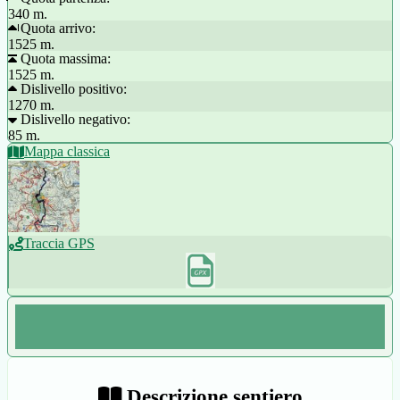
340 m.
Quota arrivo:
1525 m.
Quota massima:
1525 m.
Dislivello positivo:
1270 m.
Dislivello negativo:
85 m.
Mappa classica
Traccia GPS
Descrizione sentiero