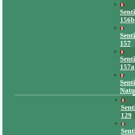
Sent
156b
Sent
157
Sent
157a
Sent
Natu
Sent
129
Sent