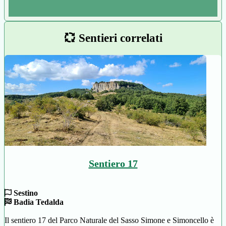
Sentieri correlati
Fare attenzione alla svolta, la segnaletica viene in aiuto
Sentiero 17
Sestino
Badia Tedalda
Il sentiero 17 del Parco Naturale del Sasso Simone e Simoncello è