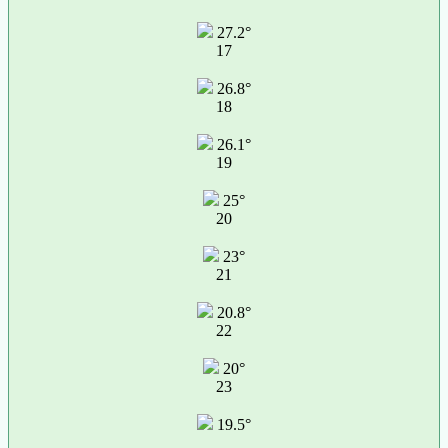
27.2°
17
26.8°
18
26.1°
19
25°
20
23°
21
20.8°
22
20°
23
19.5°