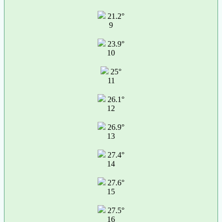
21.2°
9
23.9°
10
25°
11
26.1°
12
26.9°
13
27.4°
14
27.6°
15
27.5°
16