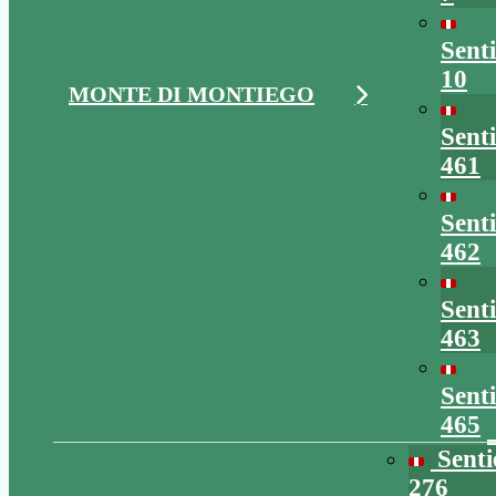
Sent
10
MONTE DI MONTIEGO
Sent
461
Sent
462
Sent
463
Sent
465
Senti
276