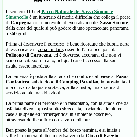
Il sentiero 119 del
Parco Naturale del Sasso Simone e
Simoncello
è un itinerario di media difficoltà che collega il paese
di
Carpegna
con il notevole rilievo calcareo del
Sasso Simone
,
dalla cima del quale si può godere di uno spettacolare panorama
a 360 gradi.
Prima di descrivere il percorso, è bene ricordare che buona parte
di esso ricade in
zona militare
, essendo l’area occupata dal
Poligono di Carpegna
, ed è doveroso accertarsi che non vi
siano esercitazioni in atto, nel qual caso l’accesso alla zona
risulta essere interdetto.
La partenza è posta sulla strada che conduce dal paese al
Passo
Cantoniera
, subito dopo il
Camping Paradiso
, in prossimità di
una curva dalla quale si stacca, sulla sinistra, una stradina di
servizio ad alcune abitazioni.
La prima parte del percorso è in falsopiano, con la strada che da
asfaltata diventa quasi subito sbrecciata, lasciandosi le ultime
case alle spalle ed immergendosi in ambiente boschivo,
attraversando il confine con la zona militare.
Ben presto la parte all’ombra del bosco termina, e si inizia a
salire in maniera piuttosto decisa verso la
Cima di Raggio