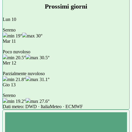
Prossimi giorni
Lun 10
Sereno
min 19°
max 30°
Mar 11
Poco nuvoloso
min 20.5°
max 30.5°
Mer 12
Parzialmente nuvoloso
min 21.8°
max 31.1°
Gio 13
Sereno
min 19.2°
max 27.6°
Dati meteo: DWD · ItaliaMeteo · ECMWF