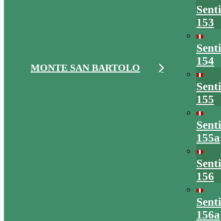
Sent
153
Sent
154
MONTE SAN BARTOLO
Sent
155
Sent
155a
Sent
156
Sent
156a