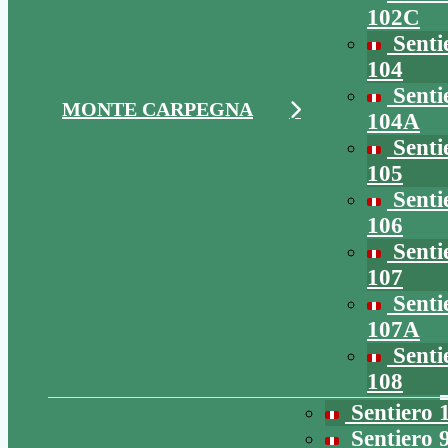
102C
Senti
104
Senti
MONTE CARPEGNA
104A
Senti
105
Senti
106
Senti
107
Senti
107A
Senti
108
Sentiero 
Sentiero 