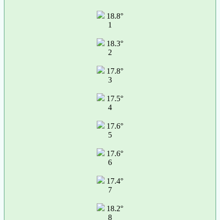
18.8°
1
Si prosegue lungo una comoda strada sbrecciata
18.3°
2
17.8°
3
17.5°
4
17.6°
5
17.6°
6
17.4°
7
18.2°
8