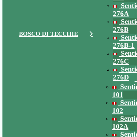
Senti
276A
Senti
276B
BOSCO DI TECCHIE
Senti
276B-1
Senti
276C
Senti
276D
Senti
101
Senti
102
Senti
102A
Senti