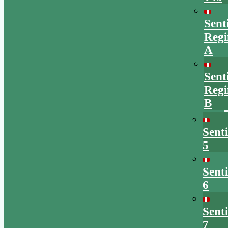
Sent
Regi
A
Sent
Regi
B
Sent
5
Sent
6
Sent
7