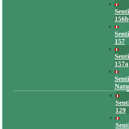
Sent
156b
Sent
157
Sent
157a
Sent
Natu
Sent
129
Sent