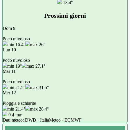
18.4°
Prossimi giorni
Avvicinandosi al bosco il sentiero diventa molto ampio
Dom 9
Poco nuvoloso
min 16.4°
max 26°
Lun 10
Poco nuvoloso
min 19°
max 27.1°
Mar 11
Poco nuvoloso
min 21.5°
max 31.5°
Mer 12
Pioggia e schiarite
min 21.4°
max 28.4°
0.4 mm
Dati meteo: DWD · ItaliaMeteo · ECMWF