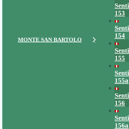
Sent
153
Sent
154
MONTE SAN BARTOLO
Sent
155
Sent
155a
Sent
156
Sent
156a