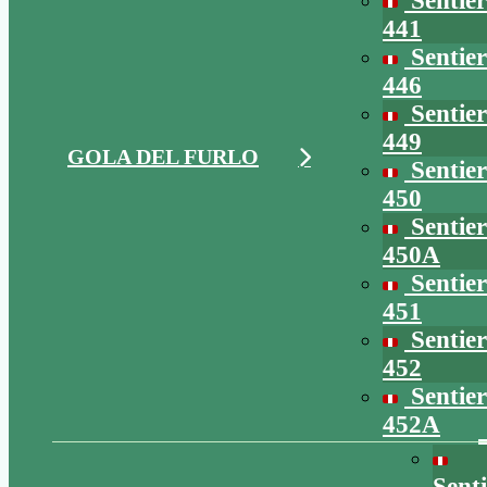
Sentie
441
Sentie
446
Sentie
449
GOLA DEL FURLO
Sentie
450
Sentie
450A
Sentie
451
Sentie
452
Sentie
452A
Sent