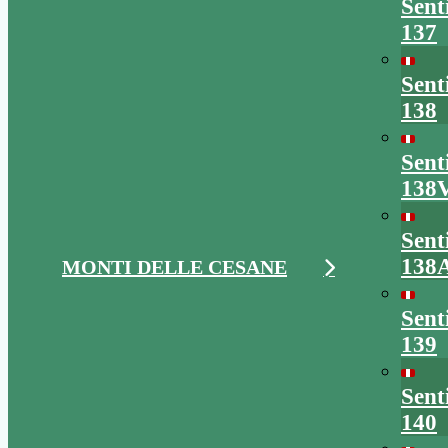
Sent
137
Sent
138
Sent
138
Sent
138
MONTI DELLE CESANE
Sent
139
Sent
140