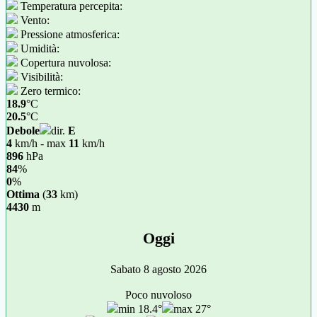
Temperatura percepita:
Vento:
Pressione atmosferica:
Umidità:
Si attraversa un campo con la traccia che è molto incerta
Copertura nuvolosa:
Visibilità:
Zero termico:
18.9
°C
20.5
°C
Debole
dir.
E
4
km/h - max
11
km/h
896
hPa
84
%
0
%
Ottima
(
33
km)
4430
m
Oggi
Sabato 8 agosto 2026
Poco nuvoloso
min 18.4°
max 27°