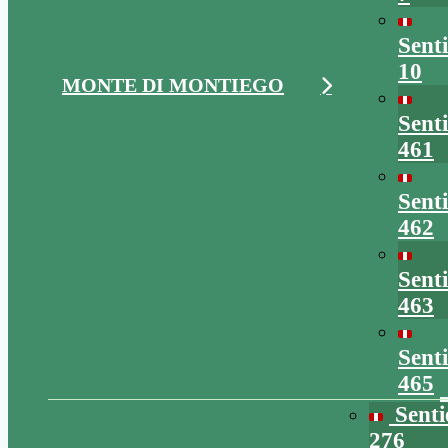
Sent
10
MONTE DI MONTIEGO
Sent
461
Sent
462
Sent
463
Sent
465
Senti
276