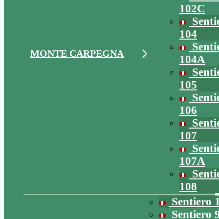
102C
Senti
104
Senti
MONTE CARPEGNA
104A
Senti
105
Senti
106
Senti
107
Senti
107A
Senti
108
Sentiero 
Sentiero 