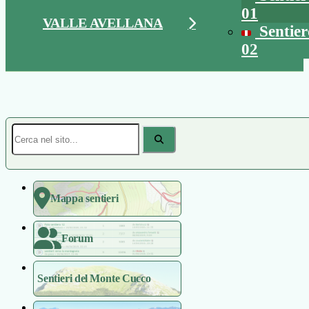
01
VALLE AVELLANA
Sentier
02
Mappa sentieri
Forum
Sentieri del Monte Cucco