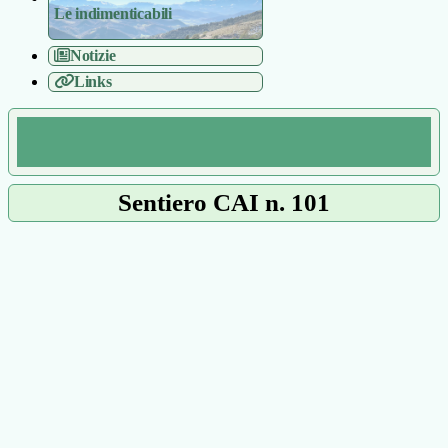
Le indimenticabili
Notizie
Links
Sentiero CAI n. 101