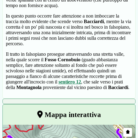
tempo non fornisce acqua).
In questo punto occorre fare attenzione a non imboccare la
Il sentiero ha inizio dall'abitato di Cardella
traccia molto evidente che scende verso
Bacciardi
, mentre la via
corretta è un po' più nascosta e si inoltra nel bosco in falsopiano,
attraversando una zona inizialmente intricata, prima di incontrare
i primi segni rossi che non lasciano dubbi sulla correttezza del
percorso.
Il tratto in falsopiano prosegue attraversando una stretta valle,
nella quale scorre il
Fosso Cornobuio
(guado abbastanza
semplice, fare attenzione soltanto al fondo che può essere
scivoloso nelle stagioni umide), ed effettuando quindi un
passaggio a fianco di alcune caratteristiche roccette prima di
giungere all'incrocio con il
sentiero 12
, che sale verso i prati
della
Montagnola
proveniente dal vicino paesino di
Bacciardi
.
Mappa interattiva