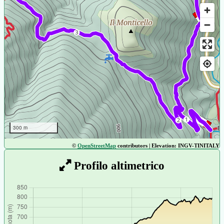
300 m
©
OpenStreetMap
contributors | Elevation: INGV-TINITALY
Profilo altimetrico