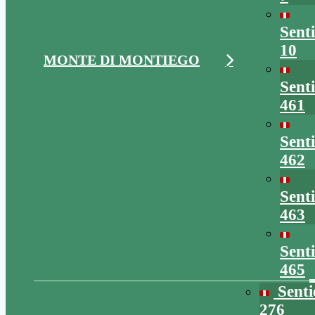
Sent
10
MONTE DI MONTIEGO
Sent
461
Sent
462
Sent
463
Sent
465
Senti
276