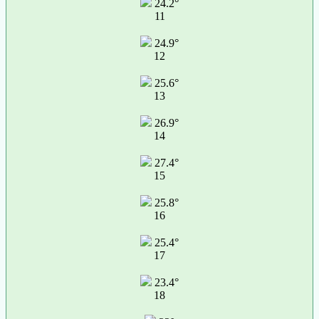
24.2°
11
24.9°
12
25.6°
13
26.9°
14
27.4°
15
25.8°
16
25.4°
17
23.4°
18