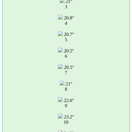
21°
3
20.8°
Si prosegue in leggera salita su traccia ben visibile
4
20.7°
5
20.5°
6
20.5°
7
21°
8
22.6°
9
23.2°
10