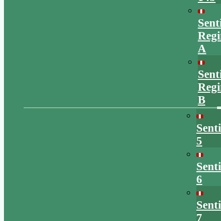
Sent
Regi
A
Sent
Regi
B
Sent
5
Sent
6
Sent
7