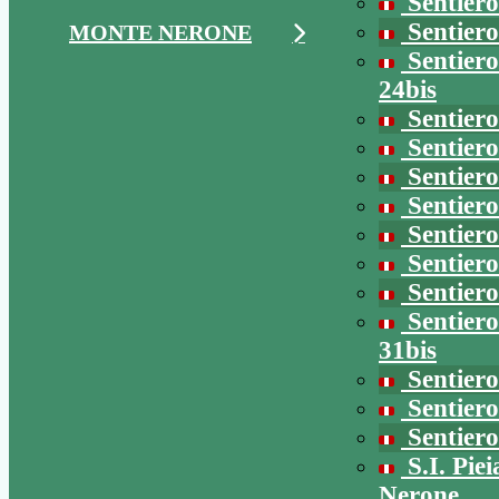
Sentiero
Sentiero
MONTE NERONE
Sentiero
24bis
Sentiero
Sentiero
Sentiero
Sentiero
Sentiero
Sentiero
Sentiero
Sentiero
31bis
Sentiero
Sentiero
Sentiero
S.I. Piei
Nerone