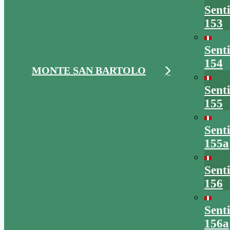
Sent
153
Sent
154
MONTE SAN BARTOLO
Sent
155
Sent
155a
Sent
156
Sent
156a