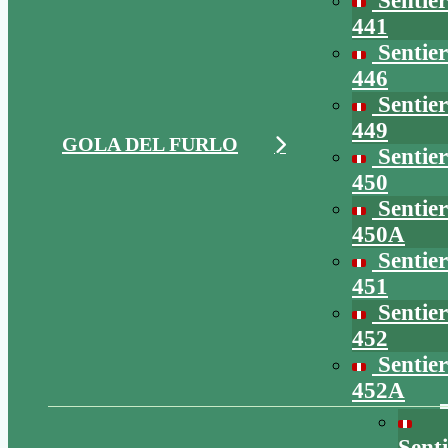
Sentie
441
Sentie
446
Sentie
449
GOLA DEL FURLO
Sentie
450
Sentie
450A
Sentie
451
Sentie
452
Sentie
452A
Sent