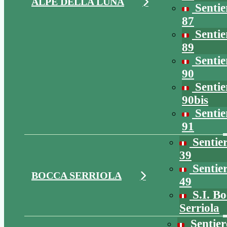
ALPE DELLA LUNA
Sentie
87
Sentie
89
Sentie
90
Sentie
90bis
Sentie
91
Sentie
39
Sentie
BOCCA SERRIOLA
49
S.I. Bo
Serriola
Sentier