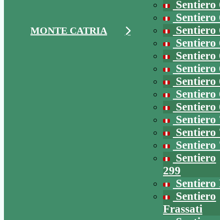
Sentiero
Sentiero
Sentiero
MONTE CATRIA
Sentiero
Sentiero
Sentiero
Sentiero
Sentiero
Sentiero
Sentiero
Sentiero
Sentiero
Sentiero
299
Sentiero 
Sentiero
Frassati