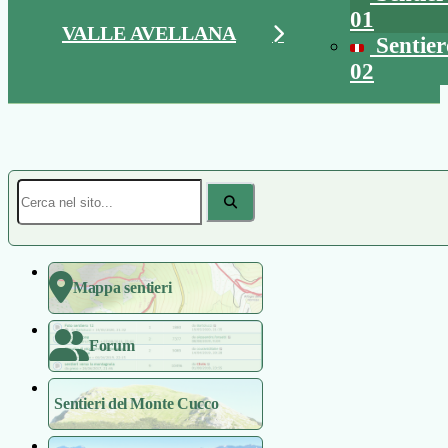
01
VALLE AVELLANA
Sentier
02
Mappa sentieri
Forum
Sentieri del Monte Cucco