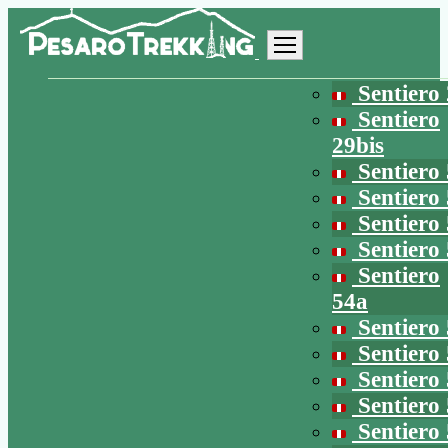
Sentiero
Sentiero
29bis
Sentiero
Sentiero
Sentiero
Sentiero
Sentiero
54a
Sentiero
Sentiero
Sentiero
Sentiero
Sentiero