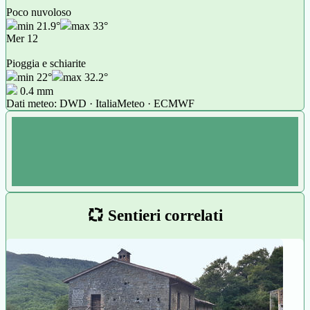
Poco nuvoloso
min 21.9°
max 33°
Mer 12
Pioggia e schiarite
min 22°
max 32.2°
0.4 mm
Dati meteo: DWD · ItaliaMeteo · ECMWF
Sentieri correlati