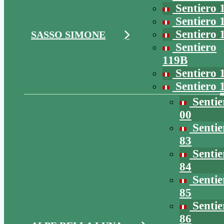
Sentiero 
Sentiero 
Sentiero 
SASSO SIMONE
Sentiero
119B
Sentiero 
Sentiero 
Sentie
00
Sentie
83
Sentie
84
Sentie
85
Sentie
86