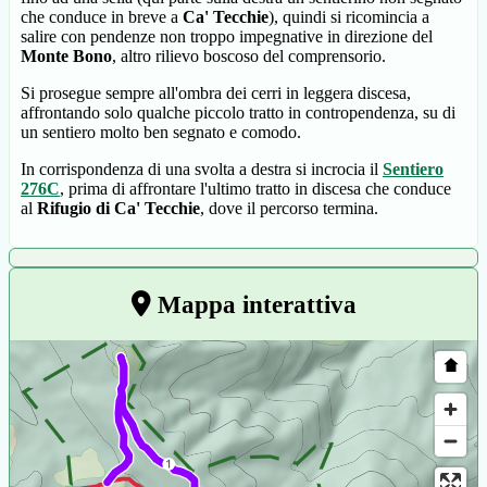
che conduce in breve a
Ca' Tecchie
), quindi si ricomincia a
salire con pendenze non troppo impegnative in direzione del
Monte Bono
, altro rilievo boscoso del comprensorio.
Il punto dove parte il sentiero, a Pian dei Santi
Si prosegue sempre all'ombra dei cerri in leggera discesa,
affrontando solo qualche piccolo tratto in contropendenza, su di
un sentiero molto ben segnato e comodo.
In corrispondenza di una svolta a destra si incrocia il
Sentiero
276C
, prima di affrontare l'ultimo tratto in discesa che conduce
al
Rifugio di Ca' Tecchie
, dove il percorso termina.
Mappa interattiva