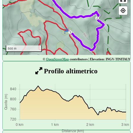
500 m
©
OpenStreetMap
contributors | Elevation: INGV-TINITALY
Profilo altimetrico