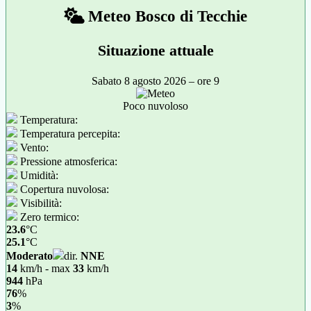
Meteo Bosco di Tecchie
Situazione attuale
Sabato 8 agosto 2026 – ore 9
Poco nuvoloso
Temperatura:
Temperatura percepita:
Vento:
Pressione atmosferica:
Umidità:
Copertura nuvolosa:
Visibilità:
Zero termico:
23.6
°C
25.1
°C
Moderato
dir.
NNE
14
km/h - max
33
km/h
944
hPa
76
%
3
%