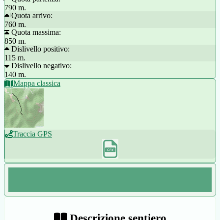
790 m.
Quota arrivo:
760 m.
Quota massima:
850 m.
Dislivello positivo:
115 m.
Dislivello negativo:
140 m.
Mappa classica
Traccia GPS
Descrizione sentiero