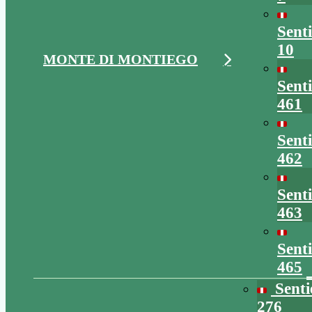
Sent
10
MONTE DI MONTIEGO
Sent
461
Sent
462
Sent
463
Sent
465
Senti
276