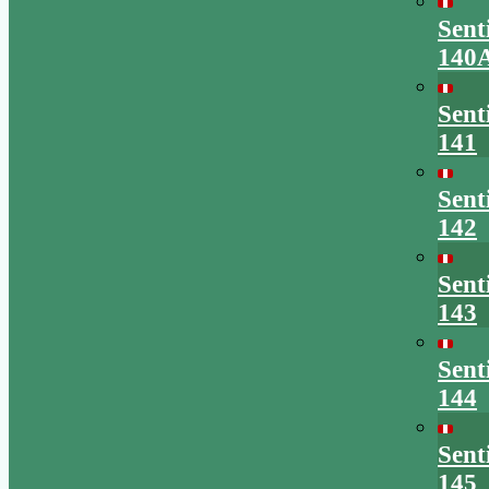
Sent
140
Sent
141
Sent
142
Sent
143
Sent
144
Sent
145