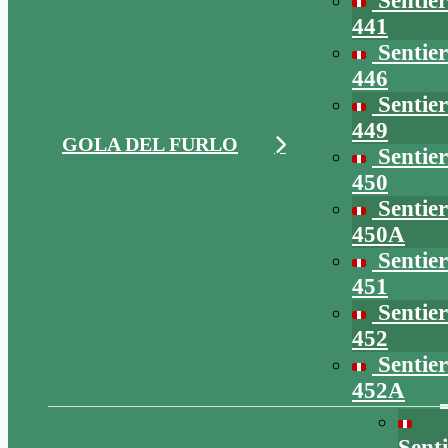
Sentie
441
Sentie
446
Sentie
449
GOLA DEL FURLO
Sentie
450
Sentie
450A
Sentie
451
Sentie
452
Sentie
452A
Sent