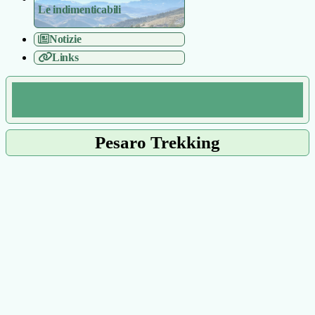
Le indimenticabili
Notizie
Links
Pesaro Trekking