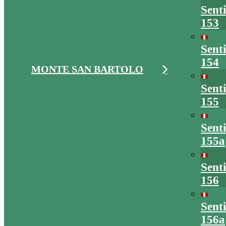
Sent
153
Sent
154
MONTE SAN BARTOLO
Sent
155
Sent
155a
Sent
156
Sent
156a