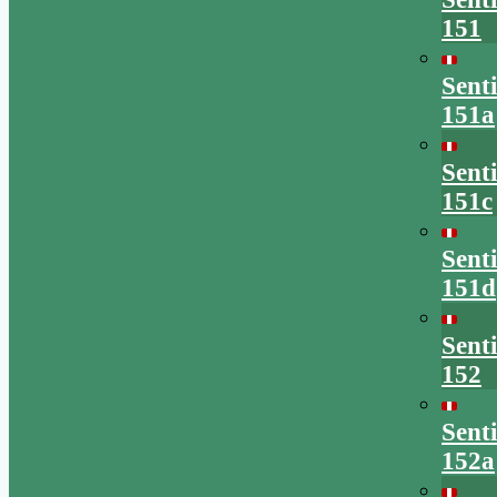
151
Sent
151a
Sent
151c
Sent
151d
Sent
152
Sent
152a