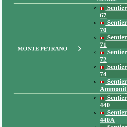
Sentie
67
Sentie
70
Sentie
71
MONTE PETRANO
Sentie
72
Sentie
74
Sentie
Ammonit
Sentie
440
Sentie
440A