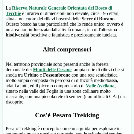
La
Riserva Naturale Generale Orientata del Bosco di
Tecchie
è un'area di dimensioni non elevate, circa 195 ettari,
situata nel cuore dei rilievi boscosi delle
Serre di Burano
.
Questo bosco ha una particolarità che lo rende unico, ovvero è
un'area non influenzata dall'attività umana, in cui l'altissima
biodiversità
boschiva e faunistica è preziosamente tutelata.
Altri comprensori
Nel territorio provinciale sono presenti anche la foresta
demaniale dei
Monti delle Cesane
, ampia serie di rilievi che si
snoda tra
Urbino
e
Fossombrone
con una rete sentieristica
molto ampia composta da percorsi di difficoltà medio/bassa,
adatti a tutti, ed il piccolo comprensorio di
Valle Avellana
,
situato nella valle del Foglia in una zona collinare molto
rilassante, con una piccola rete di sentieri (non ufficiali CAI) da
riscoprire.
Cos'è Pesaro Trekking
Pesaro Trekking è concepito come una guida per esplorare in
autonomia questo prezioso territorio, con le schede dei sentieri