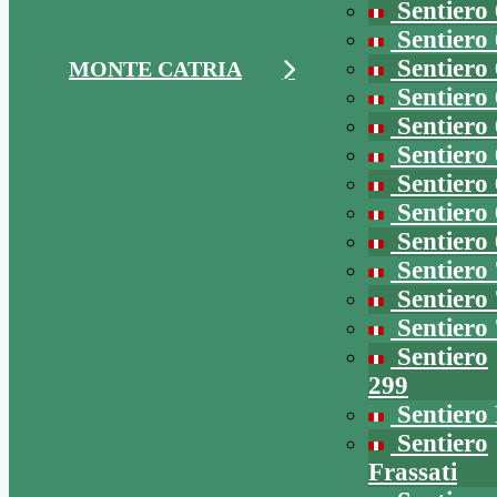
Sentiero
Sentiero
Sentiero
MONTE CATRIA
Sentiero
Sentiero
Sentiero
Sentiero
Sentiero
Sentiero
Sentiero
Sentiero
Sentiero
Sentiero
299
Sentiero 
Sentiero
Frassati