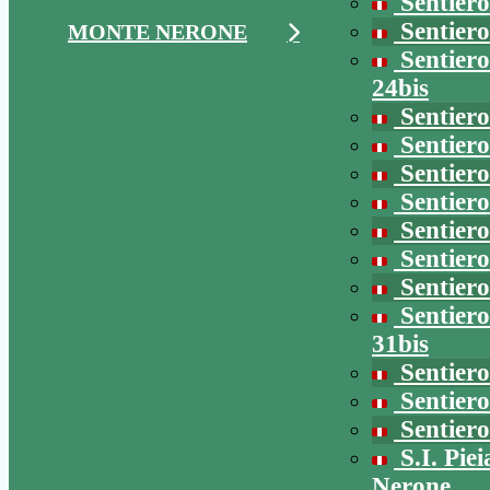
Sentiero
Sentiero
MONTE NERONE
Sentiero
24bis
Sentiero
Sentiero
Sentiero
Sentiero
Sentiero
Sentiero
Sentiero
Sentiero
31bis
Sentiero
Sentiero
Sentiero
S.I. Piei
Nerone