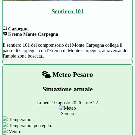
Sentiero 101
Carpegna
Eremo Monte Carpegna
Il sentiero 101 del comprensorio del Monte Carpegna collega il
paese di Carpegna con l'Eremo di Monte Carpegna, attraversando
l'ampia zona boscata...
Meteo Pesaro
Situazione attuale
Lunedì 10 agosto 2026 – ore 22
Sereno
Temperatura:
Temperatura percepita:
Vento: