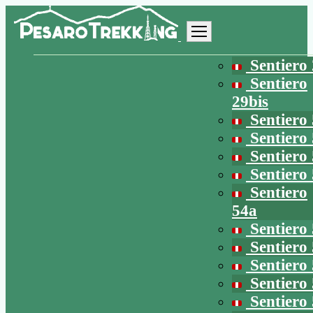
Sentiero
Sentiero
29bis
Sentiero
Sentiero
Sentiero
Sentiero
Sentiero
54a
Sentiero
Sentiero
Sentiero
Sentiero
Sentiero