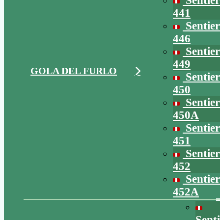
Sentie
441
Sentie
446
Sentie
449
GOLA DEL FURLO
Sentie
450
Sentie
450A
Sentie
451
Sentie
452
Sentie
452A
Sent