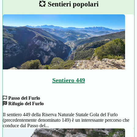
Sentieri popolari
Sentieri del Monte Nerone
Sentiero 449
Passo del Furlo
Rifugio del Furlo
Il sentiero 449 della Riserva Naturale Statale Gola del Furlo
(precedentemente denominato 149) è un interessante percorso che
conduce dal Passo del...