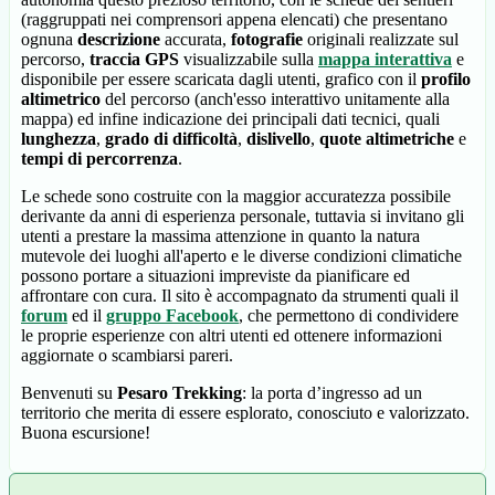
(raggruppati nei comprensori appena elencati) che presentano
ognuna
descrizione
accurata,
fotografie
originali realizzate sul
percorso,
traccia GPS
visualizzabile sulla
mappa interattiva
e
disponibile per essere scaricata dagli utenti, grafico con il
profilo
altimetrico
del percorso (anch'esso interattivo unitamente alla
mappa) ed infine indicazione dei principali dati tecnici, quali
lunghezza
,
grado di difficoltà
,
dislivello
,
quote altimetriche
e
tempi di percorrenza
.
Le schede sono costruite con la maggior accuratezza possibile
derivante da anni di esperienza personale, tuttavia si invitano gli
utenti a prestare la massima attenzione in quanto la natura
mutevole dei luoghi all'aperto e le diverse condizioni climatiche
possono portare a situazioni impreviste da pianificare ed
affrontare con cura. Il sito è accompagnato da strumenti quali il
forum
ed il
gruppo Facebook
, che permettono di condividere
le proprie esperienze con altri utenti ed ottenere informazioni
aggiornate o scambiarsi pareri.
Benvenuti su
Pesaro Trekking
: la porta d’ingresso ad un
territorio che merita di essere esplorato, conosciuto e valorizzato.
Buona escursione!