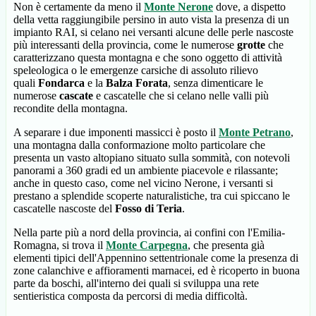
Non è certamente da meno il
Monte Nerone
dove, a dispetto
della vetta raggiungibile persino in auto vista la presenza di un
impianto RAI, si celano nei versanti alcune delle perle nascoste
più interessanti della provincia, come le numerose
grotte
che
caratterizzano questa montagna e che sono oggetto di attività
speleologica o le emergenze carsiche di assoluto rilievo
quali
Fondarca
e la
Balza Forata
, senza dimenticare le
numerose
cascate
e cascatelle che si celano nelle valli più
recondite della montagna.
A separare i due imponenti massicci è posto il
Monte Petrano
,
una montagna dalla conformazione molto particolare che
presenta un vasto altopiano situato sulla sommità, con notevoli
panorami a 360 gradi ed un ambiente piacevole e rilassante;
anche in questo caso, come nel vicino Nerone, i versanti si
prestano a splendide scoperte naturalistiche, tra cui spiccano le
cascatelle nascoste del
Fosso di Teria
.
Nella parte più a nord della provincia, ai confini con l'Emilia-
Romagna, si trova il
Monte Carpegna
, che presenta già
elementi tipici dell'Appennino settentrionale come la presenza di
zone calanchive e affioramenti marnacei, ed è ricoperto in buona
parte da boschi, all'interno dei quali si sviluppa una rete
sentieristica composta da percorsi di media difficoltà.