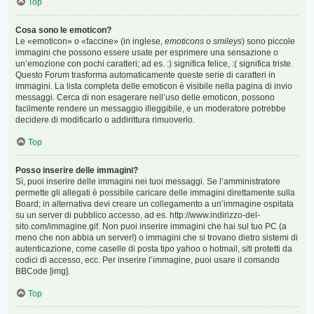
Top
Cosa sono le emoticon?
Le «emoticon» o «faccine» (in inglese,
emoticons
o
smileys
) sono piccole
immagini che possono essere usate per esprimere una sensazione o
un’emozione con pochi caratteri; ad es. :) significa felice, :( significa triste.
Questo Forum trasforma automaticamente queste serie di caratteri in
immagini. La lista completa delle emoticon è visibile nella pagina di invio
messaggi. Cerca di non esagerare nell’uso delle emoticon, possono
facilmente rendere un messaggio illeggibile, e un moderatore potrebbe
decidere di modificarlo o addirittura rimuoverlo.
Top
Posso inserire delle immagini?
Sì, puoi inserire delle immagini nei tuoi messaggi. Se l’amministratore
permette gli allegati è possibile caricare delle immagini direttamente sulla
Board; in alternativa devi creare un collegamento a un’immagine ospitata
su un server di pubblico accesso, ad es. http://www.indirizzo-del-
sito.com/immagine.gif. Non puoi inserire immagini che hai sul tuo PC (a
meno che non abbia un server!) o immagini che si trovano dietro sistemi di
autenticazione, come caselle di posta tipo yahoo o hotmail, siti protetti da
codici di accesso, ecc. Per inserire l’immagine, puoi usare il comando
BBCode [img].
Top