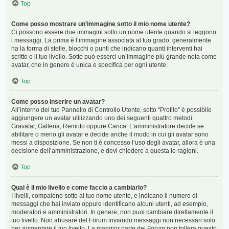
Top
Come posso mostrare un’immagine sotto il mio nome utente?
Ci possono essere due immagini sotto un nome utente quando si leggono
i messaggi. La prima è l’immagine associata al tuo grado, generalmente
ha la forma di stelle, blocchi o punti che indicano quanti interventi hai
scritto o il tuo livello. Sotto può esserci un’immagine più grande nota come
avatar, che in genere è unica e specifica per ogni utente.
Top
Come posso inserire un avatar?
All’interno del tuo Pannello di Controllo Utente, sotto “Profilo” è possibile
aggiungere un avatar utilizzando uno dei seguenti quattro metodi:
Gravatar, Galleria, Remoto oppure Carica. L’amministratore decide se
abilitare o meno gli avatar e decide anche il modo in cui gli avatar sono
messi a disposizione. Se non ti è concesso l’uso degli avatar, allora è una
decisione dell’amministrazione, e devi chiedere a questa le ragioni.
Top
Qual è il mio livello e come faccio a cambiarlo?
I livelli, compaiono sotto al tuo nome utente, e indicano il numero di
messaggi che hai inviato oppure identificano alcuni utenti, ad esempio,
moderatori e amministratori. In genere, non puoi cambiare direttamente il
tuo livello. Non abusare del Forum inviando messaggi non necessari solo
per aumentare il tuo livello. La maggior parte dei Forum non tollera questo