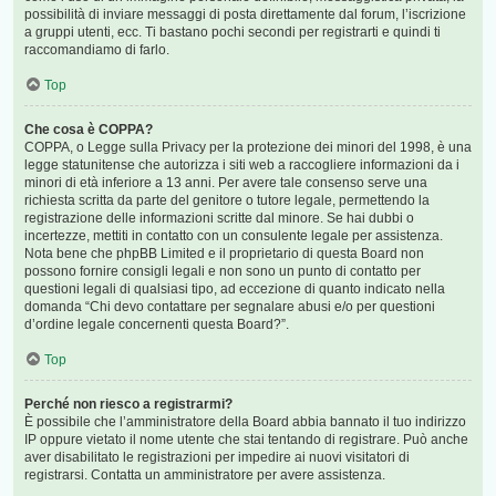
possibilità di inviare messaggi di posta direttamente dal forum, l’iscrizione
a gruppi utenti, ecc. Ti bastano pochi secondi per registrarti e quindi ti
raccomandiamo di farlo.
Top
Che cosa è COPPA?
COPPA, o Legge sulla Privacy per la protezione dei minori del 1998, è una
legge statunitense che autorizza i siti web a raccogliere informazioni da i
minori di età inferiore a 13 anni. Per avere tale consenso serve una
richiesta scritta da parte del genitore o tutore legale, permettendo la
registrazione delle informazioni scritte dal minore. Se hai dubbi o
incertezze, mettiti in contatto con un consulente legale per assistenza.
Nota bene che phpBB Limited e il proprietario di questa Board non
possono fornire consigli legali e non sono un punto di contatto per
questioni legali di qualsiasi tipo, ad eccezione di quanto indicato nella
domanda “Chi devo contattare per segnalare abusi e/o per questioni
d’ordine legale concernenti questa Board?”.
Top
Perché non riesco a registrarmi?
È possibile che l’amministratore della Board abbia bannato il tuo indirizzo
IP oppure vietato il nome utente che stai tentando di registrare. Può anche
aver disabilitato le registrazioni per impedire ai nuovi visitatori di
registrarsi. Contatta un amministratore per avere assistenza.