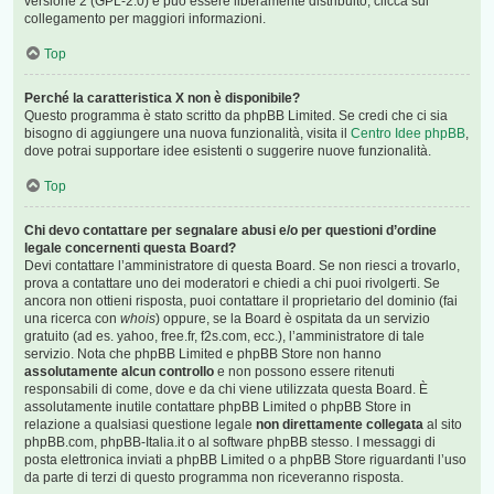
versione 2 (GPL-2.0) e può essere liberamente distribuito; clicca sul
collegamento per maggiori informazioni.
Top
Perché la caratteristica X non è disponibile?
Questo programma è stato scritto da phpBB Limited. Se credi che ci sia
bisogno di aggiungere una nuova funzionalità, visita il
Centro Idee phpBB
,
dove potrai supportare idee esistenti o suggerire nuove funzionalità.
Top
Chi devo contattare per segnalare abusi e/o per questioni d’ordine
legale concernenti questa Board?
Devi contattare l’amministratore di questa Board. Se non riesci a trovarlo,
prova a contattare uno dei moderatori e chiedi a chi puoi rivolgerti. Se
ancora non ottieni risposta, puoi contattare il proprietario del dominio (fai
una ricerca con
whois
) oppure, se la Board è ospitata da un servizio
gratuito (ad es. yahoo, free.fr, f2s.com, ecc.), l’amministratore di tale
servizio. Nota che phpBB Limited e phpBB Store non hanno
assolutamente alcun controllo
e non possono essere ritenuti
responsabili di come, dove e da chi viene utilizzata questa Board. È
assolutamente inutile contattare phpBB Limited o phpBB Store in
relazione a qualsiasi questione legale
non direttamente collegata
al sito
phpBB.com, phpBB-Italia.it o al software phpBB stesso. I messaggi di
posta elettronica inviati a phpBB Limited o a phpBB Store riguardanti l’uso
da parte di terzi di questo programma non riceveranno risposta.