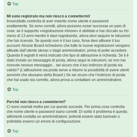
Top
Mi sono registrato ma non riesco a connettermi!
Innanzitutto controlla di aver inserito nome utente e password
esattamente. Se sono corretti, allora possono esser successe un paio di
cose: se il supporto «registrazione minore» è abilitato e hai cliccato su
Ho
meno di 13 anni
mentre ti stavi registrando, allora devi seguire le istruzioni
che hai ricevuto. Se questo non è il tuo caso, forse devi attivare il tuo
account. Alcune Board richiedono che tutte le nuove registrazioni vengano
attivate dall’utente stesso o dagli amministratori, prima di poter accedere.
Quando ti registri ti verrà indicato che tipo di attivazione è richiesta. Se ti è
stato inviato un messaggio di posta, allora segui le istruzioni; se non hai
ricevuto nessun messaggio... sei sicuro che il tuo indirizzo di posta sia
valido? (L’attivazione via posta serve a ridurre la possibilità di avere utenti
anonimi che abusano della Board.) Se sei sicuro che l’indirizzo di posta
che hai usato sia corretto, allora prova a contattare un amministratore.
Top
Perché non riesco a connettermi?
Ci sono svariati motivi per cui questo succede. Per prima cosa controlla
che nome utente e password siano corretti. Di solito il problema è questo,
altrimenti contatta un amministratore: potresti essere stato bannato o
potrebbe esserci un errore di configurazione.
Top