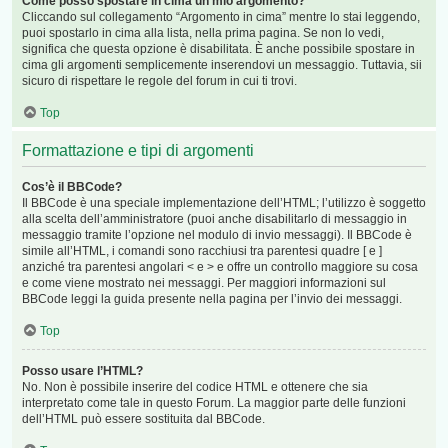
Come posso spostare in cima un mio argomento?
Cliccando sul collegamento “Argomento in cima” mentre lo stai leggendo,
puoi spostarlo in cima alla lista, nella prima pagina. Se non lo vedi,
significa che questa opzione è disabilitata. È anche possibile spostare in
cima gli argomenti semplicemente inserendovi un messaggio. Tuttavia, sii
sicuro di rispettare le regole del forum in cui ti trovi.
Top
Formattazione e tipi di argomenti
Cos’è il BBCode?
Il BBCode è una speciale implementazione dell’HTML; l’utilizzo è soggetto
alla scelta dell’amministratore (puoi anche disabilitarlo di messaggio in
messaggio tramite l’opzione nel modulo di invio messaggi). Il BBCode è
simile all’HTML, i comandi sono racchiusi tra parentesi quadre [ e ]
anziché tra parentesi angolari < e > e offre un controllo maggiore su cosa
e come viene mostrato nei messaggi. Per maggiori informazioni sul
BBCode leggi la guida presente nella pagina per l’invio dei messaggi.
Top
Posso usare l’HTML?
No. Non è possibile inserire del codice HTML e ottenere che sia
interpretato come tale in questo Forum. La maggior parte delle funzioni
dell’HTML può essere sostituita dal BBCode.