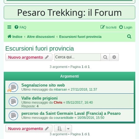
Pesaro Trekking: il Forum
FAQ
Iscriviti
Login
Cer
Indice
Altre discussioni
Escursioni fuori provincia
Escursioni fuori provincia
Cerca
Ricerca av
Nuovo argomento
3 argomenti • Pagina
1
di
1
Argomenti
Segnalazione sito web
Ultimo messaggio da
mbarsan
«
27/11/2018, 11:37
Valle delle prigioni
Ultimo messaggio da
Chris
«
05/11/2017, 16:40
Risposte:
4
percorso da Saint Germain Laval (Francia) a Pesaro
Ultimo messaggio da
courantditalie
«
16/06/2016, 15:50
Nuovo argomento
3 argomenti • Pagina
1
di
1