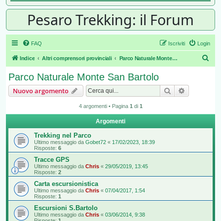
Pesaro Trekking: il Forum
FAQ
Iscriviti
Login
Cer
Indice
Altri comprensori provinciali
Parco Naturale Monte San Bartolo
Parco Naturale Monte San Bartolo
Cerca
Ricerca av
Nuovo argomento
4 argomenti • Pagina
1
di
1
Argomenti
Trekking nel Parco
Ultimo messaggio da
Gobet72
«
17/02/2023, 18:39
Risposte:
6
Tracce GPS
Ultimo messaggio da
Chris
«
29/05/2019, 13:45
Risposte:
2
Carta escursionistica
Ultimo messaggio da
Chris
«
07/04/2017, 1:54
Risposte:
1
Escursioni S.Bartolo
Ultimo messaggio da
Chris
«
03/06/2014, 9:38
Risposte:
1