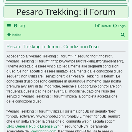
Pesaro Trekking: il Forum
FAQ
Iscriviti
Login
Cer
Indice
Pesaro Trekking : il forum - Condizioni d’uso
Accedendo a “Pesaro Trekking : il forum” (in seguito “noi”, “nostro”,
“Pesaro Trekking : il forum”, “https://www.pesarotrekking.it/forum-sentieri”),
l’utente accetta di essere vincolato legalmente alle seguenti condizioni
d’uso. Se non accetti di essere limitato legalmente dalle condizioni d’uso
seguenti non utilizzare i servizi offerti da “Pesaro Trekking : il forum”. Le
condizioni d’uso possono cambiare in qualunque momento, sarà nostra
premura avvisarti di tali modifiche, benché sia opportuno controllare con
frequenza queste pagine per eventuali modifiche, dato che l’uso dei
servizi di “Pesaro Trekking : il forum” implica la completa accettazione
delle condizioni d’uso.
“Pesaro Trekking : il forum” utilizza il sistema phpBB (in seguito “loro”,
“phpBB software”, “www.phpbb.com”, “phpBB Limited”, “phpBB Teams”)
che è un software per la creazione di comunità web rilasciata sotto “
GNU General Public License v2
” (in seguito “GPL”) liberamente
scaricabile da
www.phpbb.com
. Il software phpBB facilita le aree di