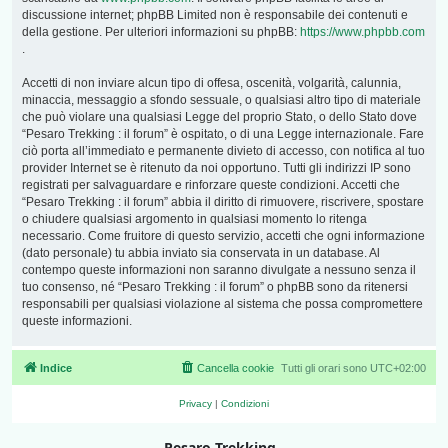
discussione internet; phpBB Limited non è responsabile dei contenuti e
della gestione. Per ulteriori informazioni su phpBB:
https://www.phpbb.com
.
Accetti di non inviare alcun tipo di offesa, oscenità, volgarità, calunnia,
minaccia, messaggio a sfondo sessuale, o qualsiasi altro tipo di materiale
che può violare una qualsiasi Legge del proprio Stato, o dello Stato dove
“Pesaro Trekking : il forum” è ospitato, o di una Legge internazionale. Fare
ciò porta all’immediato e permanente divieto di accesso, con notifica al tuo
provider Internet se è ritenuto da noi opportuno. Tutti gli indirizzi IP sono
registrati per salvaguardare e rinforzare queste condizioni. Accetti che
“Pesaro Trekking : il forum” abbia il diritto di rimuovere, riscrivere, spostare
o chiudere qualsiasi argomento in qualsiasi momento lo ritenga
necessario. Come fruitore di questo servizio, accetti che ogni informazione
(dato personale) tu abbia inviato sia conservata in un database. Al
contempo queste informazioni non saranno divulgate a nessuno senza il
tuo consenso, né “Pesaro Trekking : il forum” o phpBB sono da ritenersi
responsabili per qualsiasi violazione al sistema che possa compromettere
queste informazioni.
Indice
Cancella cookie
Tutti gli orari sono
UTC+02:00
Privacy
|
Condizioni
Pesaro Trekking
-