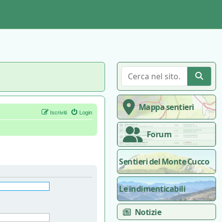
Mappa sentieri
Iscriviti
Login
Forum
Sentieri del Monte Cucco
Le indimenticabili
Notizie