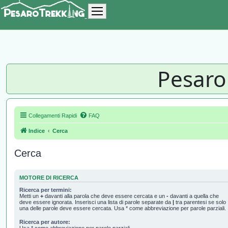
Pesaro
Collegamenti Rapidi
FAQ
Indice
Cerca
Cerca
MOTORE DI RICERCA
Ricerca per termini:
Metti un
+
davanti alla parola che deve essere cercata e un
-
davanti a quella che
deve essere ignorata. Inserisci una lista di parole separate da
|
tra parentesi se solo
una delle parole deve essere cercata. Usa * come abbreviazione per parole parziali.
Ricerca per autore:
Usa * come abbreviazione per parole parziali.