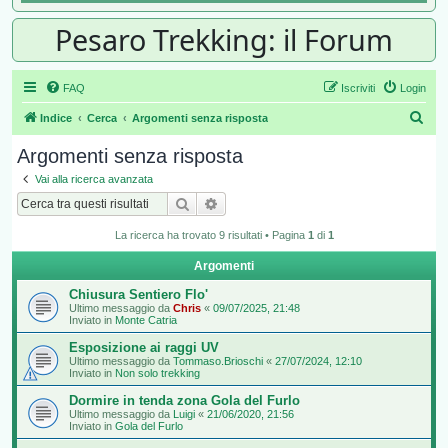
Pesaro Trekking: il Forum
FAQ
Iscriviti
Login
Cer
Indice
Cerca
Argomenti senza risposta
Argomenti senza risposta
Vai alla ricerca avanzata
Cerca
Ricerca avanzata
La ricerca ha trovato 9 risultati • Pagina
1
di
1
Argomenti
Chiusura Sentiero Flo'
Ultimo messaggio da
Chris
«
09/07/2025, 21:48
Inviato in
Monte Catria
Esposizione ai raggi UV
Ultimo messaggio da
Tommaso.Brioschi
«
27/07/2024, 12:10
Inviato in
Non solo trekking
Dormire in tenda zona Gola del Furlo
Ultimo messaggio da
Luigi
«
21/06/2020, 21:56
Inviato in
Gola del Furlo