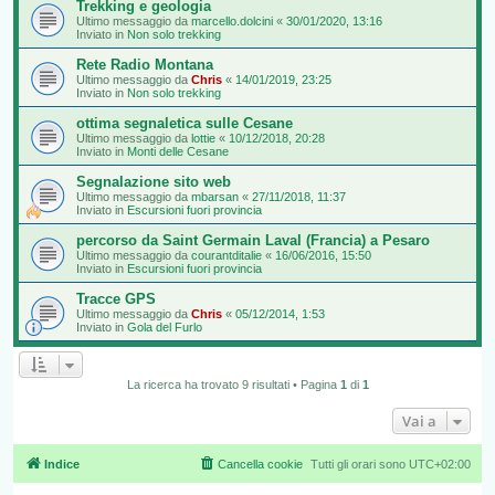
Trekking e geologia
Ultimo messaggio da
marcello.dolcini
«
30/01/2020, 13:16
Inviato in
Non solo trekking
Rete Radio Montana
Ultimo messaggio da
Chris
«
14/01/2019, 23:25
Inviato in
Non solo trekking
ottima segnaletica sulle Cesane
Ultimo messaggio da
lottie
«
10/12/2018, 20:28
Inviato in
Monti delle Cesane
Segnalazione sito web
Ultimo messaggio da
mbarsan
«
27/11/2018, 11:37
Inviato in
Escursioni fuori provincia
percorso da Saint Germain Laval (Francia) a Pesaro
Ultimo messaggio da
courantditalie
«
16/06/2016, 15:50
Inviato in
Escursioni fuori provincia
Tracce GPS
Ultimo messaggio da
Chris
«
05/12/2014, 1:53
Inviato in
Gola del Furlo
La ricerca ha trovato 9 risultati • Pagina
1
di
1
Vai a
Indice
Cancella cookie
Tutti gli orari sono
UTC+02:00