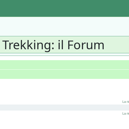
 Trekking: il Forum
La ri
La ri