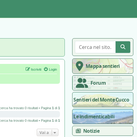
Mappa sentieri
Iscriviti
Login
Forum
Sentieri del Monte Cucco
cerca ha trovato 0 risultati • Pagina
1
di
1
Le indimenticabili
cerca ha trovato 0 risultati • Pagina
1
di
1
Notizie
Vai a