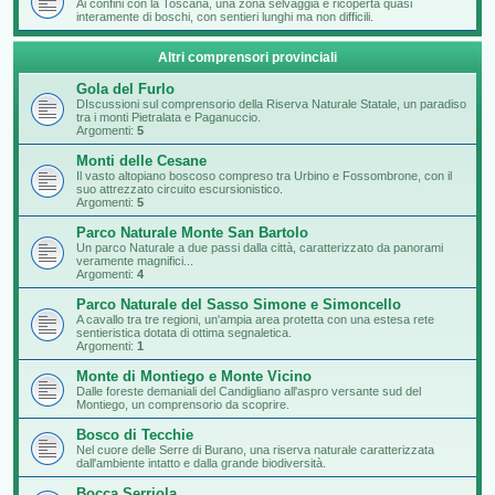
Ai confini con la Toscana, una zona selvaggia e ricoperta quasi
interamente di boschi, con sentieri lunghi ma non difficili.
Altri comprensori provinciali
Gola del Furlo
DIscussioni sul comprensorio della Riserva Naturale Statale, un paradiso
tra i monti Pietralata e Paganuccio.
Argomenti:
5
Monti delle Cesane
Il vasto altopiano boscoso compreso tra Urbino e Fossombrone, con il
suo attrezzato circuito escursionistico.
Argomenti:
5
Parco Naturale Monte San Bartolo
Un parco Naturale a due passi dalla città, caratterizzato da panorami
veramente magnifici...
Argomenti:
4
Parco Naturale del Sasso Simone e Simoncello
A cavallo tra tre regioni, un'ampia area protetta con una estesa rete
sentieristica dotata di ottima segnaletica.
Argomenti:
1
Monte di Montiego e Monte Vicino
Dalle foreste demaniali del Candigliano all'aspro versante sud del
Montiego, un comprensorio da scoprire.
Bosco di Tecchie
Nel cuore delle Serre di Burano, una riserva naturale caratterizzata
dall'ambiente intatto e dalla grande biodiversità.
Bocca Serriola