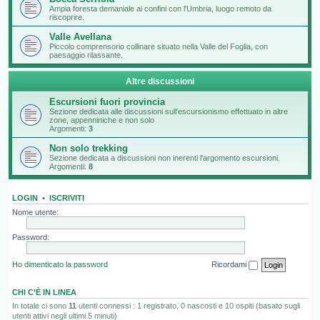
Ampia foresta demaniale ai confini con l'Umbria, luogo remoto da
riscoprire.
Valle Avellana
Piccolo comprensorio collinare situato nella Valle del Foglia, con
paesaggio rilassante.
Altre discussioni
Escursioni fuori provincia
Sezione dedicata alle discussioni sull'escursionismo effettuato in altre
zone, appenniniche e non solo
Argomenti:
3
Non solo trekking
Sezione dedicata a discussioni non inerenti l'argomento escursioni.
Argomenti:
8
LOGIN
•
ISCRIVITI
Nome utente:
Password:
Ho dimenticato la password
Ricordami
CHI C’È IN LINEA
In totale ci sono
11
utenti connessi : 1 registrato, 0 nascosti e 10 ospiti (basato sugli
utenti attivi negli ultimi 5 minuti)