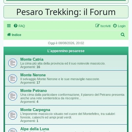
Pesaro Trekking: il Forum
FAQ
Iscriviti
Login
Cer
Indice
Oggi è 08/08/2026, 20:02
L'appennino pesarese
Monte Catria
La cima più alta della provincia ed il suo notevole massiccio.
Argomenti:
16
Monte Nerone
Il selvaggio Monte Nerone e le sue meraviglie nascoste.
Argomenti:
17
Monte Petrano
Una cima dalla particolare conformazione, il pianoro del Petrano presenta
anche una rete sentieristica da riscoprire...
Argomenti:
4
Monte Carpegna
L'imponente massiccio situato nel cuore del Montefeltro, tra salubri
foreste, calanchi ed ampi prati verdi.
Argomenti:
1
Alpe della Luna