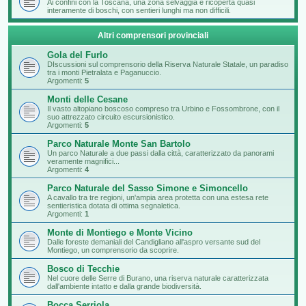
Ai confini con la Toscana, una zona selvaggia e ricoperta quasi
interamente di boschi, con sentieri lunghi ma non difficili.
Altri comprensori provinciali
Gola del Furlo
DIscussioni sul comprensorio della Riserva Naturale Statale, un paradiso
tra i monti Pietralata e Paganuccio.
Argomenti:
5
Monti delle Cesane
Il vasto altopiano boscoso compreso tra Urbino e Fossombrone, con il
suo attrezzato circuito escursionistico.
Argomenti:
5
Parco Naturale Monte San Bartolo
Un parco Naturale a due passi dalla città, caratterizzato da panorami
veramente magnifici...
Argomenti:
4
Parco Naturale del Sasso Simone e Simoncello
A cavallo tra tre regioni, un'ampia area protetta con una estesa rete
sentieristica dotata di ottima segnaletica.
Argomenti:
1
Monte di Montiego e Monte Vicino
Dalle foreste demaniali del Candigliano all'aspro versante sud del
Montiego, un comprensorio da scoprire.
Bosco di Tecchie
Nel cuore delle Serre di Burano, una riserva naturale caratterizzata
dall'ambiente intatto e dalla grande biodiversità.
Bocca Serriola