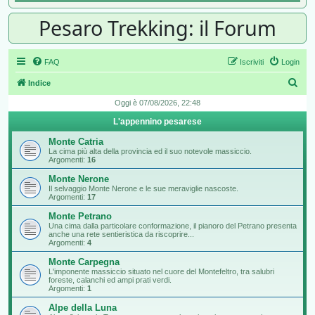
Pesaro Trekking: il Forum
FAQ
Iscriviti
Login
Cer
Indice
Oggi è 07/08/2026, 22:48
L'appennino pesarese
Monte Catria
La cima più alta della provincia ed il suo notevole massiccio.
Argomenti:
16
Monte Nerone
Il selvaggio Monte Nerone e le sue meraviglie nascoste.
Argomenti:
17
Monte Petrano
Una cima dalla particolare conformazione, il pianoro del Petrano presenta
anche una rete sentieristica da riscoprire...
Argomenti:
4
Monte Carpegna
L'imponente massiccio situato nel cuore del Montefeltro, tra salubri
foreste, calanchi ed ampi prati verdi.
Argomenti:
1
Alpe della Luna