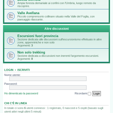
Ampia foresta demaniale ai confini con l'Umbria, luogo remoto da
riscoprire.
Valle Avellana
Piccolo comprensorio collinare situato nella Valle del Foglia, con
paesaggio rilassante.
Altre discussioni
Escursioni fuori provincia
Sezione dedicata alle discussioni sull'escursionismo effettuato in altre
zone, appenniniche e non solo
Argomenti:
3
Non solo trekking
Sezione dedicata a discussioni non inerenti l'argomento escursioni.
Argomenti:
8
LOGIN
•
ISCRIVITI
Nome utente:
Password:
Ho dimenticato la password
Ricordami
CHI C’È IN LINEA
In totale ci sono
6
utenti connessi : 1 registrato, 0 nascosti e 5 ospiti (basato sugli
utenti attivi negli ultimi 5 minuti)