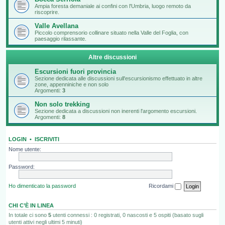
Ampia foresta demaniale ai confini con l'Umbria, luogo remoto da
riscoprire.
Valle Avellana
Piccolo comprensorio collinare situato nella Valle del Foglia, con
paesaggio rilassante.
Altre discussioni
Escursioni fuori provincia
Sezione dedicata alle discussioni sull'escursionismo effettuato in altre
zone, appenniniche e non solo
Argomenti:
3
Non solo trekking
Sezione dedicata a discussioni non inerenti l'argomento escursioni.
Argomenti:
8
LOGIN
•
ISCRIVITI
Nome utente:
Password:
Ho dimenticato la password
Ricordami
CHI C’È IN LINEA
In totale ci sono
5
utenti connessi : 0 registrati, 0 nascosti e 5 ospiti (basato sugli
utenti attivi negli ultimi 5 minuti)