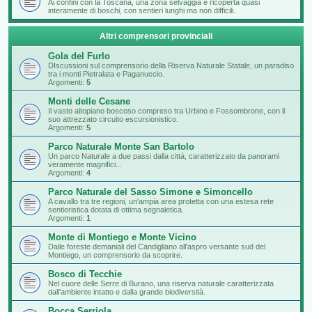
Ai confini con la Toscana, una zona selvaggia e ricoperta quasi
interamente di boschi, con sentieri lunghi ma non difficili.
Altri comprensori provinciali
Gola del Furlo
DIscussioni sul comprensorio della Riserva Naturale Statale, un paradiso
tra i monti Pietralata e Paganuccio.
Argomenti:
5
Monti delle Cesane
Il vasto altopiano boscoso compreso tra Urbino e Fossombrone, con il
suo attrezzato circuito escursionistico.
Argomenti:
5
Parco Naturale Monte San Bartolo
Un parco Naturale a due passi dalla città, caratterizzato da panorami
veramente magnifici...
Argomenti:
4
Parco Naturale del Sasso Simone e Simoncello
A cavallo tra tre regioni, un'ampia area protetta con una estesa rete
sentieristica dotata di ottima segnaletica.
Argomenti:
1
Monte di Montiego e Monte Vicino
Dalle foreste demaniali del Candigliano all'aspro versante sud del
Montiego, un comprensorio da scoprire.
Bosco di Tecchie
Nel cuore delle Serre di Burano, una riserva naturale caratterizzata
dall'ambiente intatto e dalla grande biodiversità.
Bocca Serriola