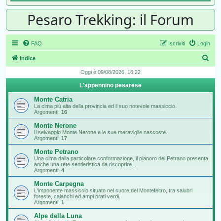
Pesaro Trekking: il Forum
FAQ
Iscriviti
Login
Cer
Indice
Oggi è 09/08/2026, 16:22
L'appennino pesarese
Monte Catria
La cima più alta della provincia ed il suo notevole massiccio.
Argomenti:
16
Monte Nerone
Il selvaggio Monte Nerone e le sue meraviglie nascoste.
Argomenti:
17
Monte Petrano
Una cima dalla particolare conformazione, il pianoro del Petrano presenta
anche una rete sentieristica da riscoprire...
Argomenti:
4
Monte Carpegna
L'imponente massiccio situato nel cuore del Montefeltro, tra salubri
foreste, calanchi ed ampi prati verdi.
Argomenti:
1
Alpe della Luna