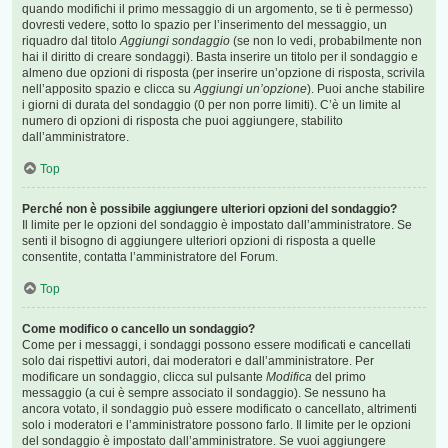
quando modifichi il primo messaggio di un argomento, se ti è permesso)
dovresti vedere, sotto lo spazio per l’inserimento del messaggio, un
riquadro dal titolo
Aggiungi sondaggio
(se non lo vedi, probabilmente non
hai il diritto di creare sondaggi). Basta inserire un titolo per il sondaggio e
almeno due opzioni di risposta (per inserire un’opzione di risposta, scrivila
nell’apposito spazio e clicca su
Aggiungi un’opzione
). Puoi anche stabilire
i giorni di durata del sondaggio (0 per non porre limiti). C’è un limite al
numero di opzioni di risposta che puoi aggiungere, stabilito
dall’amministratore.
Top
Perché non è possibile aggiungere ulteriori opzioni del sondaggio?
Il limite per le opzioni del sondaggio è impostato dall’amministratore. Se
senti il bisogno di aggiungere ulteriori opzioni di risposta a quelle
consentite, contatta l’amministratore del Forum.
Top
Come modifico o cancello un sondaggio?
Come per i messaggi, i sondaggi possono essere modificati e cancellati
solo dai rispettivi autori, dai moderatori e dall’amministratore. Per
modificare un sondaggio, clicca sul pulsante
Modifica
del primo
messaggio (a cui è sempre associato il sondaggio). Se nessuno ha
ancora votato, il sondaggio può essere modificato o cancellato, altrimenti
solo i moderatori e l’amministratore possono farlo. Il limite per le opzioni
del sondaggio è impostato dall’amministratore. Se vuoi aggiungere