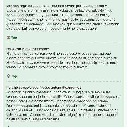
Mi sono registrato tempo fa, ma non riesco più a connettermi?!
È possibile che un amministratore abbia cancellato o disattivato il tuo
account per qualche ragione. Molti siti rimuovono periodicamente gli
account degli utenti che non hanno mai inviato messaggi, per ridurre la
grandezza del database. Se il motivo è quest’ultimo registrati nuovamente
e cerca di farti coinvolgere maggiormente nelle discussioni.
Top
Ho perso la mia password!
Niente panico! La tua password non può essere recuperata, ma può
essere rigenerata. Per far questo vai nella pagina di ingresso e clicca su
Ho dimenticato la password
, segui le istruzioni e tornerai in linea in poco
tempo. Se riscontri difficoltà, contatta l’amministratore.
Top
Perché vengo disconnesso automaticamente?
Se non selezioni
Ricordami
quando effettui il login, il sistema ti terrà
connesso per un periodo prestabilito. Questo serve a evitare che qualcuno
possa usare il tuo nome utente. Per rimanere connesso, seleziona
l’opzione quando entri, ma ricorda che questo non è consigliato se ti
colleghi da un PC usato anche da altri, ad es. in biblioteca, Internet point,
università, ecc. Se non vedi il checkbox, significa che un amministratore
ha disabilitato questa caratteristica.