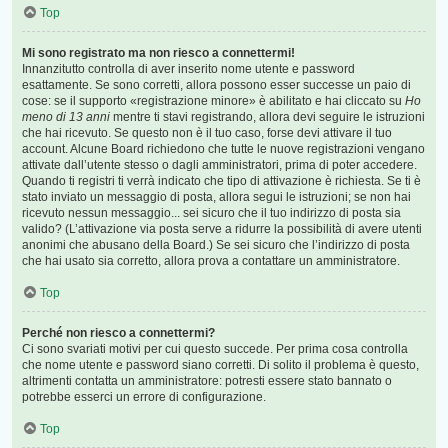
Top
Mi sono registrato ma non riesco a connettermi!
Innanzitutto controlla di aver inserito nome utente e password
esattamente. Se sono corretti, allora possono esser successe un paio di
cose: se il supporto «registrazione minore» è abilitato e hai cliccato su
Ho
meno di 13 anni
mentre ti stavi registrando, allora devi seguire le istruzioni
che hai ricevuto. Se questo non è il tuo caso, forse devi attivare il tuo
account. Alcune Board richiedono che tutte le nuove registrazioni vengano
attivate dall’utente stesso o dagli amministratori, prima di poter accedere.
Quando ti registri ti verrà indicato che tipo di attivazione è richiesta. Se ti è
stato inviato un messaggio di posta, allora segui le istruzioni; se non hai
ricevuto nessun messaggio... sei sicuro che il tuo indirizzo di posta sia
valido? (L’attivazione via posta serve a ridurre la possibilità di avere utenti
anonimi che abusano della Board.) Se sei sicuro che l’indirizzo di posta
che hai usato sia corretto, allora prova a contattare un amministratore.
Top
Perché non riesco a connettermi?
Ci sono svariati motivi per cui questo succede. Per prima cosa controlla
che nome utente e password siano corretti. Di solito il problema è questo,
altrimenti contatta un amministratore: potresti essere stato bannato o
potrebbe esserci un errore di configurazione.
Top