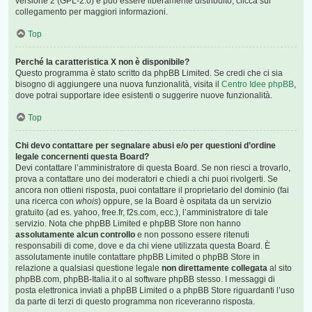
versione 2 (GPL-2.0) e può essere liberamente distribuito; clicca sul
collegamento per maggiori informazioni.
Top
Perché la caratteristica X non è disponibile?
Questo programma è stato scritto da phpBB Limited. Se credi che ci sia
bisogno di aggiungere una nuova funzionalità, visita il
Centro Idee phpBB
,
dove potrai supportare idee esistenti o suggerire nuove funzionalità.
Top
Chi devo contattare per segnalare abusi e/o per questioni d’ordine
legale concernenti questa Board?
Devi contattare l’amministratore di questa Board. Se non riesci a trovarlo,
prova a contattare uno dei moderatori e chiedi a chi puoi rivolgerti. Se
ancora non ottieni risposta, puoi contattare il proprietario del dominio (fai
una ricerca con
whois
) oppure, se la Board è ospitata da un servizio
gratuito (ad es. yahoo, free.fr, f2s.com, ecc.), l’amministratore di tale
servizio. Nota che phpBB Limited e phpBB Store non hanno
assolutamente alcun controllo
e non possono essere ritenuti
responsabili di come, dove e da chi viene utilizzata questa Board. È
assolutamente inutile contattare phpBB Limited o phpBB Store in
relazione a qualsiasi questione legale
non direttamente collegata
al sito
phpBB.com, phpBB-Italia.it o al software phpBB stesso. I messaggi di
posta elettronica inviati a phpBB Limited o a phpBB Store riguardanti l’uso
da parte di terzi di questo programma non riceveranno risposta.