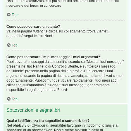
Usa la ricerca avanzata e sii più specifico nella tua scelta dei termini da
ricercare e dei forum in cui cercare.
Top
Come posso cercare un utente?
Vai nella pagina “Utenti” e clicca sul collegamento “trova utente”,
dopodiché segui le istruzioni.
Top
Come posso trovare i miei messaggi e i miei argomenti?
Puoi trovare i messaggi da te inseriti cliccando su “Mostra i tuoi messaggi”
presente nel tuo Pannello di Controllo Utente, e su “Cerca i messaggi
dell’utente” presente nella pagina del tuo profilo. Puoi cercare i tuoi
argomenti, usando la pagina di ricerca avanzata, compilando i vari campi
opportunamente. Puoi comunque trovare rapidamente i tuoi messaggi,
cliccando sull’omonima funzione “I tuoi messaggi”, generalmente
disponibile in ogni pagina della Board.
Top
Sottoscrizioni e segnalibri
Qual è la differenza fra segnalibri e sottoscrizioni?
Nel phpBB 3.0 (Olympus), i segnalibri lavorano in modo molto simile ai
segnalibri di un browser web. Non si viene avvisati in caso di