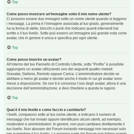
Top
Come posso mostrare un’immagine sotto il mio nome utente?
Ci possono essere due immagini sotto un nome utente quando si leggono
i messaggi. La prima è l’immagine associata al tuo grado, generalmente
ha la forma di stelle, blocchi o punti che indicano quanti interventi hai
scritto o il tuo livello. Sotto può esserci un’immagine più grande nota come
avatar, che in genere è unica e specifica per ogni utente.
Top
Come posso inserire un avatar?
All’interno del tuo Pannello di Controllo Utente, sotto “Profilo” è possibile
aggiungere un avatar utilizzando uno dei seguenti quattro metodi:
Gravatar, Galleria, Remoto oppure Carica. L’amministratore decide se
abilitare o meno gli avatar e decide anche il modo in cui gli avatar sono
messi a disposizione. Se non ti è concesso l’uso degli avatar, allora è una
decisione dell’amministrazione, e devi chiedere a questa le ragioni.
Top
Qual è il mio livello e come faccio a cambiarlo?
I livelli, compaiono sotto al tuo nome utente, e indicano il numero di
messaggi che hai inviato oppure identificano alcuni utenti, ad esempio,
moderatori e amministratori. In genere, non puoi cambiare direttamente il
tuo livello. Non abusare del Forum inviando messaggi non necessari solo
per aumentare il tuo livello. La maggior parte dei Forum non tollera questo