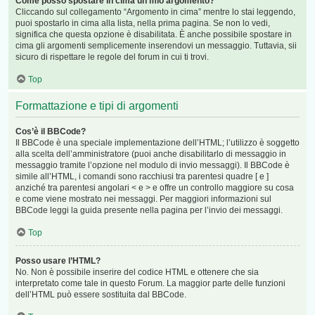
Come posso spostare in cima un mio argomento?
Cliccando sul collegamento “Argomento in cima” mentre lo stai leggendo,
puoi spostarlo in cima alla lista, nella prima pagina. Se non lo vedi,
significa che questa opzione è disabilitata. È anche possibile spostare in
cima gli argomenti semplicemente inserendovi un messaggio. Tuttavia, sii
sicuro di rispettare le regole del forum in cui ti trovi.
Top
Formattazione e tipi di argomenti
Cos’è il BBCode?
Il BBCode è una speciale implementazione dell’HTML; l’utilizzo è soggetto
alla scelta dell’amministratore (puoi anche disabilitarlo di messaggio in
messaggio tramite l’opzione nel modulo di invio messaggi). Il BBCode è
simile all’HTML, i comandi sono racchiusi tra parentesi quadre [ e ]
anziché tra parentesi angolari < e > e offre un controllo maggiore su cosa
e come viene mostrato nei messaggi. Per maggiori informazioni sul
BBCode leggi la guida presente nella pagina per l’invio dei messaggi.
Top
Posso usare l’HTML?
No. Non è possibile inserire del codice HTML e ottenere che sia
interpretato come tale in questo Forum. La maggior parte delle funzioni
dell’HTML può essere sostituita dal BBCode.