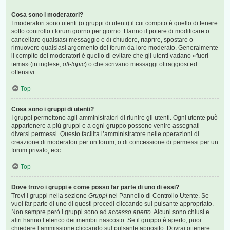
Cosa sono i moderatori?
I moderatori sono utenti (o gruppi di utenti) il cui compito è quello di tenere
sotto controllo i forum giorno per giorno. Hanno il potere di modificare o
cancellare qualsiasi messaggio e di chiudere, riaprire, spostare o
rimuovere qualsiasi argomento del forum da loro moderato. Generalmente
il compito dei moderatori è quello di evitare che gli utenti vadano «fuori
tema» (in inglese,
off-topic
) o che scrivano messaggi oltraggiosi ed
offensivi.
Top
Cosa sono i gruppi di utenti?
I gruppi permettono agli amministratori di riunire gli utenti. Ogni utente può
appartenere a più gruppi e a ogni gruppo possono venire assegnati
diversi permessi. Questo facilita l’amministratore nelle operazioni di
creazione di moderatori per un forum, o di concessione di permessi per un
forum privato, ecc.
Top
Dove trovo i gruppi e come posso far parte di uno di essi?
Trovi i gruppi nella sezione
Gruppi
nel Pannello di Controllo Utente. Se
vuoi far parte di uno di questi procedi cliccando sul pulsante appropriato.
Non sempre però i gruppi sono ad
accesso aperto
. Alcuni sono chiusi e
altri hanno l’elenco dei membri nascosto. Se il gruppo è aperto, puoi
chiedere l’ammissione cliccando sul pulsante apposito. Dovrai ottenere