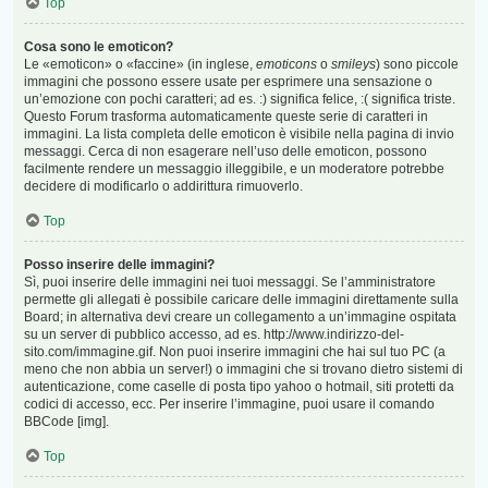
Top
Cosa sono le emoticon?
Le «emoticon» o «faccine» (in inglese,
emoticons
o
smileys
) sono piccole
immagini che possono essere usate per esprimere una sensazione o
un’emozione con pochi caratteri; ad es. :) significa felice, :( significa triste.
Questo Forum trasforma automaticamente queste serie di caratteri in
immagini. La lista completa delle emoticon è visibile nella pagina di invio
messaggi. Cerca di non esagerare nell’uso delle emoticon, possono
facilmente rendere un messaggio illeggibile, e un moderatore potrebbe
decidere di modificarlo o addirittura rimuoverlo.
Top
Posso inserire delle immagini?
Sì, puoi inserire delle immagini nei tuoi messaggi. Se l’amministratore
permette gli allegati è possibile caricare delle immagini direttamente sulla
Board; in alternativa devi creare un collegamento a un’immagine ospitata
su un server di pubblico accesso, ad es. http://www.indirizzo-del-
sito.com/immagine.gif. Non puoi inserire immagini che hai sul tuo PC (a
meno che non abbia un server!) o immagini che si trovano dietro sistemi di
autenticazione, come caselle di posta tipo yahoo o hotmail, siti protetti da
codici di accesso, ecc. Per inserire l’immagine, puoi usare il comando
BBCode [img].
Top