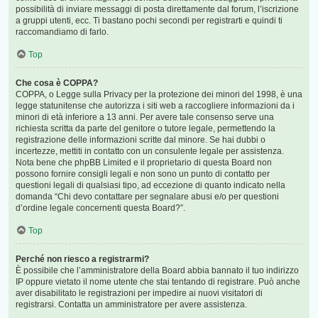
possibilità di inviare messaggi di posta direttamente dal forum, l’iscrizione
a gruppi utenti, ecc. Ti bastano pochi secondi per registrarti e quindi ti
raccomandiamo di farlo.
Top
Che cosa è COPPA?
COPPA, o Legge sulla Privacy per la protezione dei minori del 1998, è una
legge statunitense che autorizza i siti web a raccogliere informazioni da i
minori di età inferiore a 13 anni. Per avere tale consenso serve una
richiesta scritta da parte del genitore o tutore legale, permettendo la
registrazione delle informazioni scritte dal minore. Se hai dubbi o
incertezze, mettiti in contatto con un consulente legale per assistenza.
Nota bene che phpBB Limited e il proprietario di questa Board non
possono fornire consigli legali e non sono un punto di contatto per
questioni legali di qualsiasi tipo, ad eccezione di quanto indicato nella
domanda “Chi devo contattare per segnalare abusi e/o per questioni
d’ordine legale concernenti questa Board?”.
Top
Perché non riesco a registrarmi?
È possibile che l’amministratore della Board abbia bannato il tuo indirizzo
IP oppure vietato il nome utente che stai tentando di registrare. Può anche
aver disabilitato le registrazioni per impedire ai nuovi visitatori di
registrarsi. Contatta un amministratore per avere assistenza.