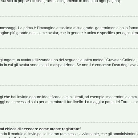
 sul sito di phpBB Limited (trovi il collegamento in fondo ad ogni pagina).
ssaggi. La prima è l’immagine associata al tuo grado, generalmente ha la forma di
immagine più grande nota come avatar, che in genere è unica e specifica per ogni uten
 aggiungere un avatar utilizzando uno dei seguenti quattro metodi: Gravatar, Galleri
o in cui gli avatar sono messi a disposizione. Se non ti è concesso l’uso degli avat
gi che hai inviato oppure identificano alcuni utenti, ad esempio, moderatori e ammin
ggi non necessari solo per aumentare il tuo livello. La maggior parte dei Forum n
e mi chiede di accedere come utente registrato?
usando il modulo di invio posta interno (ammesso, ovviamente, che gli amministratori