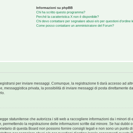
Informazioni su phpBB
Chi ha scritto questo programma?
Perché la caratteristica X non è disponibile?
Chi devo contattare per segnalare abusi e/o per questioni d’ordine
Come posso contattare un amministratore del Forum?
egistrarsi per inviare messaggi. Comunque, la registrazione ti darà accesso ad alt
e, messaggistica privata, la possibilità di inviare messaggi di posta direttamente dal 
rlo.
ge statunitense che autorizza i siti web a raccogliere informazioni da i minori di e
e, permettendo la registrazione delle informazioni scritte dal minore. Se hai dubbi o 
etario di questa Board non possono fornire consigli legali e non sono un punto di c