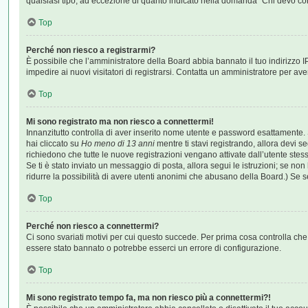
qualsiasi tipo, ad eccezione di quanto indicato nella domanda “Chi devo co
Top
Perché non riesco a registrarmi?
È possibile che l’amministratore della Board abbia bannato il tuo indirizzo IP
impedire ai nuovi visitatori di registrarsi. Contatta un amministratore per av
Top
Mi sono registrato ma non riesco a connettermi!
Innanzitutto controlla di aver inserito nome utente e password esattamente. 
hai cliccato su
Ho meno di 13 anni
mentre ti stavi registrando, allora devi se
richiedono che tutte le nuove registrazioni vengano attivate dall’utente stesso
Se ti è stato inviato un messaggio di posta, allora segui le istruzioni; se non
ridurre la possibilità di avere utenti anonimi che abusano della Board.) Se se
Top
Perché non riesco a connettermi?
Ci sono svariati motivi per cui questo succede. Per prima cosa controlla che 
essere stato bannato o potrebbe esserci un errore di configurazione.
Top
Mi sono registrato tempo fa, ma non riesco più a connettermi?!