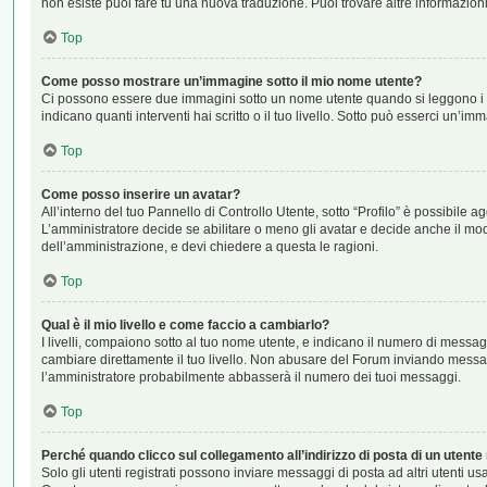
non esiste puoi fare tu una nuova traduzione. Puoi trovare altre informazioni
Top
Come posso mostrare un’immagine sotto il mio nome utente?
Ci possono essere due immagini sotto un nome utente quando si leggono i me
indicano quanti interventi hai scritto o il tuo livello. Sotto può esserci un’
Top
Come posso inserire un avatar?
All’interno del tuo Pannello di Controllo Utente, sotto “Profilo” è possibile
L’amministratore decide se abilitare o meno gli avatar e decide anche il mod
dell’amministrazione, e devi chiedere a questa le ragioni.
Top
Qual è il mio livello e come faccio a cambiarlo?
I livelli, compaiono sotto al tuo nome utente, e indicano il numero di messag
cambiare direttamente il tuo livello. Non abusare del Forum inviando messa
l’amministratore probabilmente abbasserà il numero dei tuoi messaggi.
Top
Perché quando clicco sul collegamento all’indirizzo di posta di un utent
Solo gli utenti registrati possono inviare messaggi di posta ad altri utenti 