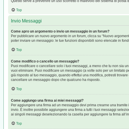
Questo serve a prevenire un uso scorretto o malevolo del sistema di posta d
Top
Invio Messaggi
Come apro un argomento o invio un messaggio in un forum?
Per pubblicare un nuovo argomento in un forum, clicca su “Nuovo argomento”.
poter inviare un messaggio: le tue funzioni disponibili sono elencate in fond
Top
Come modifico o cancello un messaggio?
Puoi modificare o cancellare solo i tuoi messaggi, a meno che tu non sia 
vuoi eliminare. Puoi modificare un messaggio (a volte solo per un limitato 
già risposto al tuo messaggio, quando effettui una modifica, potresti trovar
cancellare un messaggio dopo che qualcuno ha risposto.
Top
Come aggiungo una firma ai miei messaggi?
Per aggiungere una firma ad un messaggio devi prima crearne una tramite il
invio. È inoltre possibile aggiungere una firma a tutti i tuoi messaggi selez
ai singoli messaggi deselezionando la casella per aggiungere la firma all’in
Top