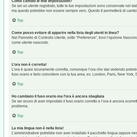
Come cambio le mie impostazioni?
Se sei un utente registrato, tutte le tue impostazioni sono conservate nel d
ma questo potrebbe non essere sempre vero. Questo ti permetterà di cambiar
Top
Come posso evitare di apparire nella lista degli utenti in linea?
Nel Pannello di Controllo Utente, sotto “Preferenze”, trovi l’opzione
Nascondi 
come utente nascosto.
Top
L’ora non è corretta!
L’ora è quasi sicuramente corretta, comunque l’ora che stai vedendo potrebbe 
fuso orario e farlo coincidere con la tua area, es. London, Paris, New York, 
Top
Ho cambiato il fuso orario ma l’ora è ancora sbagliata
Se sei sicuro di aver impostato il fuso orario corretto e l’ora è ancora scorre
problema.
Top
La mia lingua non è nella lista!
L’amministratore potrebbe non aver installato il pacchetto lingua oppure ness