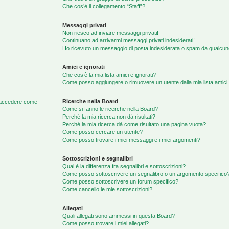
Che cos’è il collegamento “Staff”?
Messaggi privati
Non riesco ad inviare messaggi privati!
Continuano ad arrivarmi messaggi privati indesiderati!
Ho ricevuto un messaggio di posta indesiderata o spam da qualcun
Amici e ignorati
Che cos’è la mia lista amici e ignorati?
Come posso aggiungere o rimuovere un utente dalla mia lista amici 
Ricerche nella Board
di accedere come
Come si fanno le ricerche nella Board?
Perché la mia ricerca non dà risultati?
Perché la mia ricerca dà come risultato una pagina vuota?
Come posso cercare un utente?
Come posso trovare i miei messaggi e i miei argomenti?
Sottoscrizioni e segnalibri
Qual è la differenza fra segnalibri e sottoscrizioni?
Come posso sottoscrivere un segnalibro o un argomento specifico
Come posso sottoscrivere un forum specifico?
Come cancello le mie sottoscrizioni?
Allegati
Quali allegati sono ammessi in questa Board?
Come posso trovare i miei allegati?