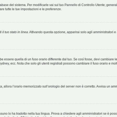
atabase del sistema. Per modificarle vai sul tuo Pannello di Controllo Utente; gener
e tutte le tue impostazioni e le preferenze.
il tuo stato in linea
. Attivando questa opzione, apparirai solo agli amministratori e a
essere quella di un fuso orario differente dal tuo. Se così fosse, devi cambiare le i
Sydney, ecc. Nota che solo gli utenti registrati possono cambiare il fuso orario e mol
tta, allora l’orario memorizzato sull’orologio del server non è corretto. Avvisa un am
uno lo ha tradotto nella tua lingua. Prova a chiedere agli amministratori se è possib