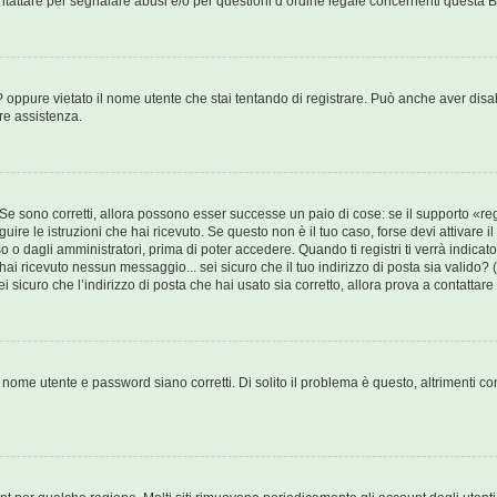
ntattare per segnalare abusi e/o per questioni d’ordine legale concernenti questa 
 oppure vietato il nome utente che stai tentando di registrare. Può anche aver disabi
ere assistenza.
Se sono corretti, allora possono esser successe un paio di cose: se il supporto «reg
guire le istruzioni che hai ricevuto. Se questo non è il tuo caso, forse devi attivare 
 o dagli amministratori, prima di poter accedere. Quando ti registri ti verrà indicato 
 hai ricevuto nessun messaggio... sei sicuro che il tuo indirizzo di posta sia valido? 
i sicuro che l’indirizzo di posta che hai usato sia corretto, allora prova a contattar
nome utente e password siano corretti. Di solito il problema è questo, altrimenti con