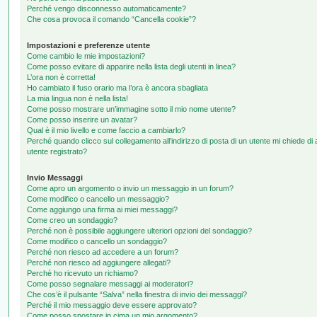
Perché vengo disconnesso automaticamente?
Che cosa provoca il comando “Cancella cookie”?
Impostazioni e preferenze utente
Come cambio le mie impostazioni?
Come posso evitare di apparire nella lista degli utenti in linea?
L’ora non è corretta!
Ho cambiato il fuso orario ma l’ora è ancora sbagliata
La mia lingua non è nella lista!
Come posso mostrare un’immagine sotto il mio nome utente?
Come posso inserire un avatar?
Qual è il mio livello e come faccio a cambiarlo?
Perché quando clicco sul collegamento all’indirizzo di posta di un utente mi chiede 
utente registrato?
Invio Messaggi
Come apro un argomento o invio un messaggio in un forum?
Come modifico o cancello un messaggio?
Come aggiungo una firma ai miei messaggi?
Come creo un sondaggio?
Perché non è possibile aggiungere ulteriori opzioni del sondaggio?
Come modifico o cancello un sondaggio?
Perché non riesco ad accedere a un forum?
Perché non riesco ad aggiungere allegati?
Perché ho ricevuto un richiamo?
Come posso segnalare messaggi ai moderatori?
Che cos’è il pulsante “Salva” nella finestra di invio dei messaggi?
Perché il mio messaggio deve essere approvato?
Come posso spostare in cima un mio argomento?