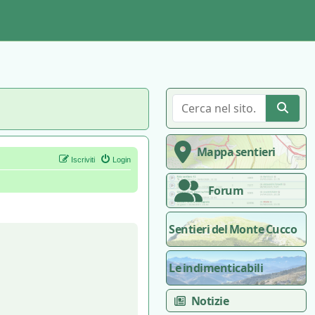
Mappa sentieri
Iscriviti
Login
Forum
Sentieri del Monte Cucco
Le indimenticabili
Notizie