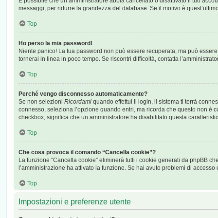
È possibile che un amministratore abbia cancellato o disattivato il tuo acco
messaggi, per ridurre la grandezza del database. Se il motivo è quest’ultim
Top
Ho perso la mia password!
Niente panico! La tua password non può essere recuperata, ma può essere ri
tornerai in linea in poco tempo. Se riscontri difficoltà, contatta l’amministrato
Top
Perché vengo disconnesso automaticamente?
Se non selezioni
Ricordami
quando effettui il login, il sistema ti terrà co
connesso, seleziona l’opzione quando entri, ma ricorda che questo non è consig
checkbox, significa che un amministratore ha disabilitato questa caratteristi
Top
Che cosa provoca il comando “Cancella cookie”?
La funzione “Cancella cookie” eliminerà tutti i cookie generati da phpBB che
l’amministrazione ha attivato la funzione. Se hai avuto problemi di accesso o 
Top
Impostazioni e preferenze utente