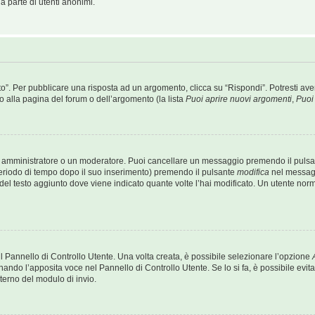
a parte di utenti anonimi.
 Per pubblicare una risposta ad un argomento, clicca su “Rispondi”. Potresti avere
o alla pagina del forum o dell’argomento (la lista
Puoi aprire nuovi argomenti
,
Puoi
un amministratore o un moderatore. Puoi cancellare un messaggio premendo il puls
periodo di tempo dopo il suo inserimento) premendo il pulsante
modifica
nel messagg
e del testo aggiunto dove viene indicato quante volte l’hai modificato. Un utente n
 Pannello di Controllo Utente. Una volta creata, è possibile selezionare l’opzione
ionando l’apposita voce nel Pannello di Controllo Utente. Se lo si fa, è possibile ev
terno del modulo di invio.