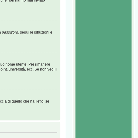
ti che non hanno mai inviato
la password
, segui le istruzioni e
l tuo nome utente. Per rimanere
int, università, ecc. Se non vedi il
cia di quello che hai letto, se