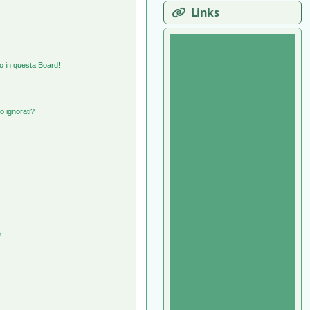
Links
o in questa Board!
o ignorati?
?