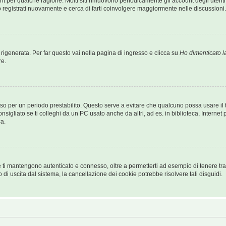
unt per qualche ragione. Molti siti rimuovono periodicamente gli account degli uten
o registrati nuovamente e cerca di farti coinvolgere maggiormente nelle discussioni.
generata. Per far questo vai nella pagina di ingresso e clicca su
Ho dimenticato 
re.
nnesso per un periodo prestabilito. Questo serve a evitare che qualcuno possa usare i
liato se ti colleghi da un PC usato anche da altri, ad es. in biblioteca, Internet po
ca.
 ti mantengono autenticato e connesso, oltre a permetterti ad esempio di tenere trac
di uscita dal sistema, la cancellazione dei cookie potrebbe risolvere tali disguidi.